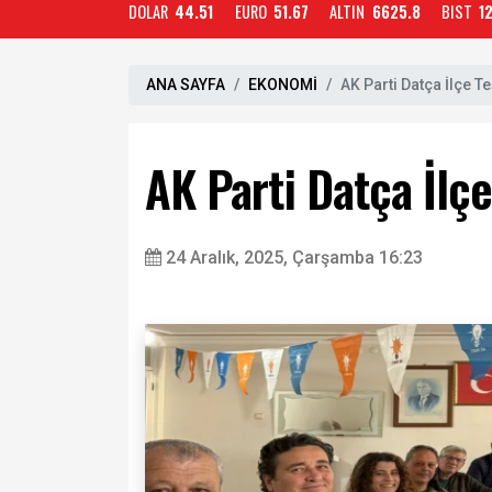
DOLAR
44.51
EURO
51.67
ALTIN
6625.8
BIST
1
ANA SAYFA
EKONOMİ
AK Parti Datça İlçe Te
AK Parti Datça İlçe
24 Aralık, 2025, Çarşamba 16:23