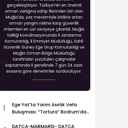
gerçekleştiriyor. Türkiye'nin en önemli
orman varlığına sahip illerinden biri olan
Muğla'da, yaz mevsimiyle birlikte artan
orman yangını riskine karşı güvenlik
önlemleri en üst seviyeye çıkarıldı. Muğla
Valiliği koordinasyonunda İl Jandarma
Komutanlığı, İl Emniyet Müdürlüğü, Sahil
Güvenlik Güney Ege Grup Komutanlığı ve
Muğla Orman Bölge Müdürlüğü
tarafından yürütülen çalışmalar
kapsamında il genelinde 7 gün 24 saat
esasına göre denetimler sürdürülüyor.
Ege Yat’ta Yarım Asırlık Vefa
1
Buluşması: “Tortura” Bodrum’da
Görkemli Bir Törenle Tanıtıldı
DATÇA-MARMARİS- DATÇA