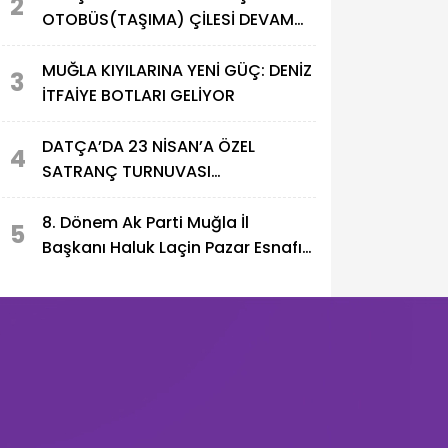
2
OTOBÜS(TAŞIMA) ÇİLESİ DEVAM
EDİYOR!
MUĞLA KIYILARINA YENİ GÜÇ: DENİZ
3
İTFAİYE BOTLARI GELİYOR
DATÇA’DA 23 NİSAN’A ÖZEL
4
SATRANÇ TURNUVASI
DÜZENLENİYOR
8. Dönem Ak Parti Muğla İl
5
Başkanı Haluk Laçin Pazar Esnafını
Ziyaret Etti