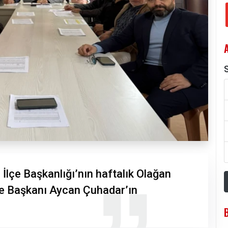
S
lçe Başkanlığı’nın haftalık Olağan
lçe Başkanı Aycan Çuhadar’ın