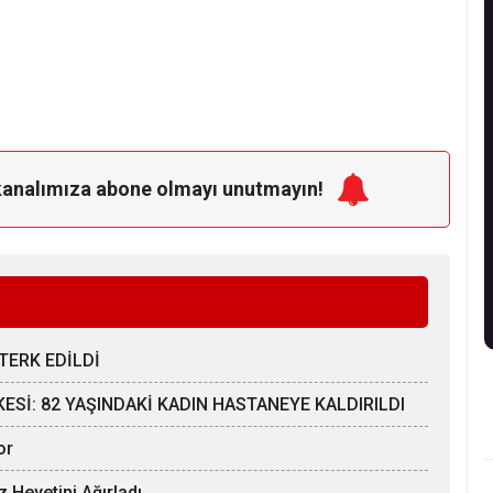
kanalımıza
abone olmayı unutmayın!
TERK EDİLDİ
Sİ: 82 YAŞINDAKİ KADIN HASTANEYE KALDIRILDI
or
z Heyetini Ağırladı