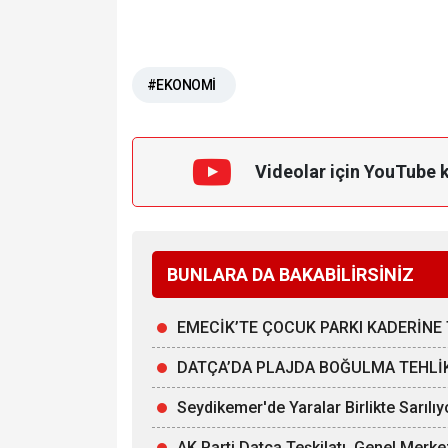
#EKONOMİ
Videolar için YouTube 
BUNLARA DA BAKABİLİRSİNİZ
EMECİK’TE ÇOCUK PARKI KADERİNE 
DATÇA’DA PLAJDA BOĞULMA TEHLİKE
Seydikemer'de Yaralar Birlikte Sarılıy
AK Parti Datça Teşkilatı, Genel Merke