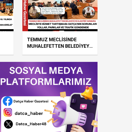
KABOTAJ’IN
100. YILINA
YAKIŞAN
COŞKU
BAYRAĞI ALDI,
ÖDÜLÜ ALİ
EREN’E
TEMMUZ MECLİSİNDE
ARMAĞAN
MUHALEFETTEN BELEDİYEYE
ETTİ
ELEŞTİRİ YAĞMURU