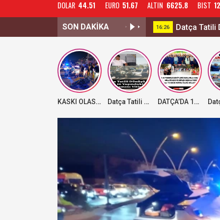
DOLAR
44.51
EURO
51.67
ALTIN
6625.8
BIST
1
SON DAKİKA
Datça Tatili 
16:26
KASKI OLASI FACİAYI ÖNLEDİ! 19 YAŞINDAKİ MOTOSİKLET SÜRÜCÜSÜ AĞIR YARALANDI
Datça Tatili Dönüşü Acı Bitti: 16 Yaşındaki Efe Yaşamını Yitirdi
DATÇA’DA 15 TEMMUZ ŞEHİTLERİ DUALARLA ANILDI, 10. YILINDA MİLLİ İRADE VE BİRLİK MESAJI VERİLDİ