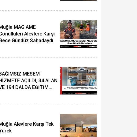
Yaklaşıldı
Muğla MAG AME
Gönüllüleri Alevlere Karşı
Gece Gündüz Sahadaydı
BAĞIMSIZ MESEM
HİZMETE AÇILDI, 34 ALAN
VE 194 DALDA EĞİTİM
VERİLECEK
Muğla Alevlere Karşı Tek
Yürek