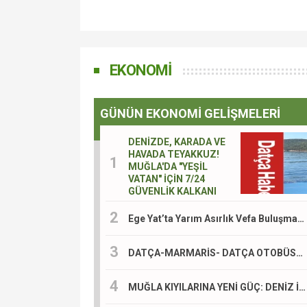
EKONOMİ
GÜNÜN EKONOMİ GELİŞMELERİ
DENİZDE, KARADA VE
HAVADA TEYAKKUZ!
MUĞLA'DA "YEŞİL
VATAN" İÇİN 7/24
GÜVENLİK KALKANI
Ege Yat’ta Yarım Asırlık Vefa Buluşması: “Tortura” Bodrum’da Görkemli Bir Törenle Tanıtıldı
DATÇA-MARMARİS- DATÇA OTOBÜS(TAŞIMA) ÇİLESİ DEVAM EDİYOR!
MUĞLA KIYILARINA YENİ GÜÇ: DENİZ İTFAİYE BOTLARI GELİYOR