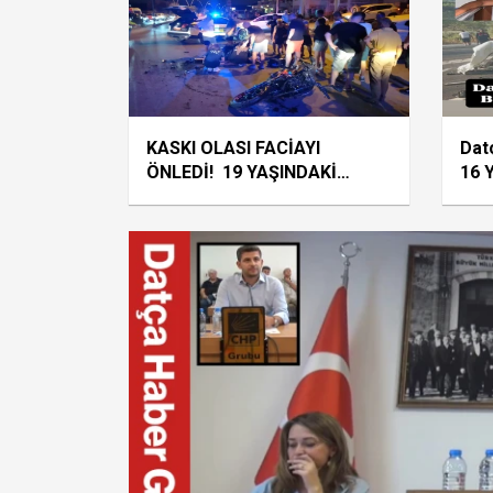
KASKI OLASI FACİAYI
Datç
ÖNLEDİ! 19 YAŞINDAKİ
16 
MOTOSİKLET SÜRÜCÜSÜ
Yiti
AĞIR YARALANDI