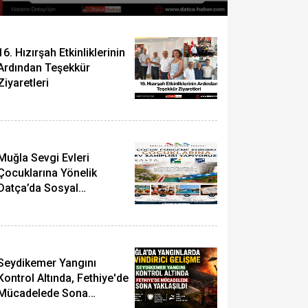
TOPLANTISI YAPILDI
16. Hızırşah Etkinliklerinin
Ardından Teşekkür
Ziyaretleri
Muğla Sevgi Evleri
Çocuklarına Yönelik
Datça’da Sosyal
Sorumluluk Projesi
Gerçekleştirildi
Seydikemer Yangını
Kontrol Altında, Fethiye'de
Mücadelede Sona