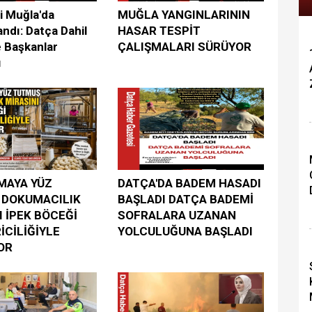
i Muğla'da
MUĞLA YANGINLARININ
andı: Datça Dahil
HASAR TESPİT
e Başkanlar
ÇALIŞMALARI SÜRÜYOR
ı
MAYA YÜZ
DATÇA'DA BADEM HASADI
 DOKUMACILIK
BAŞLADI DATÇA BADEMİ
I İPEK BÖCEĞİ
SOFRALARA UZANAN
İCİLİĞİYLE
YOLCULUĞUNA BAŞLADI
OR