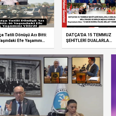
VERİLDİ
a Tatili Dönüşü Acı Bitti:
DATÇA’DA 15 TEMMUZ
Yaşındaki Efe Yaşamını
ŞEHİTLERİ DUALARLA
rdi
ANILDI, 10. YILINDA MİLLİ
İRADE VE BİRLİK MESAJI
VERİLDİ