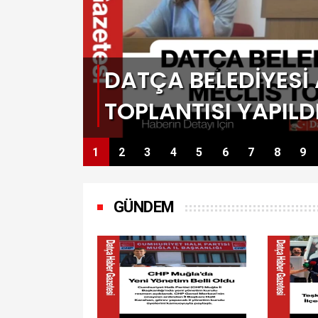
ÇE
DATÇA BELEDİYESİ
TOPLANTISI YAPILD
1
2
3
4
5
6
7
8
9
GÜNDEM