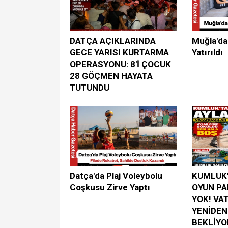
DATÇA AÇIKLARINDA
Muğla'da
GECE YARISI KURTARMA
Yatırıldı
OPERASYONU: 8'İ ÇOCUK
28 GÖÇMEN HAYATA
TUTUNDU
Datça'da Plaj Voleybolu
KUMLUK'
Coşkusu Zirve Yaptı
OYUN PA
YOK! VA
YENİDEN
BEKLİYO