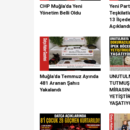
CHP Muğla'da Yeni
Yeni Part
Yönetim Belli Oldu
Teşkilatl
13 İlçed
Açıkland
Muğla'da Temmuz Ayında
UNUTUL
481 Aranan Şahıs
TUTMUŞ
Yakalandı
MİRASIN
YETİŞTİR
YAŞATIY