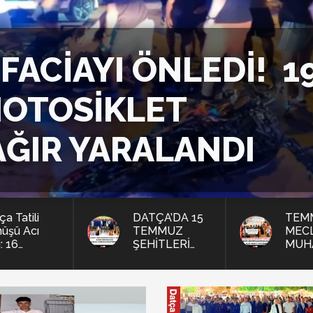
 FACİAYI ÖNLEDİ! 1
MOTOSİKLET
ĞIR YARALANDI
a Tatili
DATÇA’DA 15
TEM
üşü Acı
TEMMUZ
MECL
i: 16
ŞEHİTLERİ
MUH
ındaki Efe
DUALARLA
BEL
mını Yitirdi
ANILDI, 10.
ELEŞ
YILINDA MİLLİ
YAĞ
İRADE VE
BİRLİK MESAJI