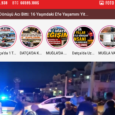
FOTO
2.938
BTC
66595.100$
Dönüşü Acı Bitti: 16 Yaşındaki Efe Yaşamını Yit...
Datça’da 1 Temmuz Denizcilik ve Kabotaj Bayramı’nın 100. Yılı Coşkuyla Kutlandı KABOTAJ’IN 100. YILINA YAKIŞAN COŞKU BAYRAĞI ALDI, ÖDÜLÜ ALİ EREN’E ARMAĞAN ETTİ
DATÇA’DA KADIN GÜCÜYLE YÜKSELEN YENİ BİR İŞLETME DAHA ’AYŞE’ kapılarını açtı!
MUĞLA'DA MÜLKİ İDAREDE DEĞİŞİM
Datça’da Uzun Yıllar Ticaretle Uğraşan İş İnsanı Başından Vurulmuş Halde Bulundu