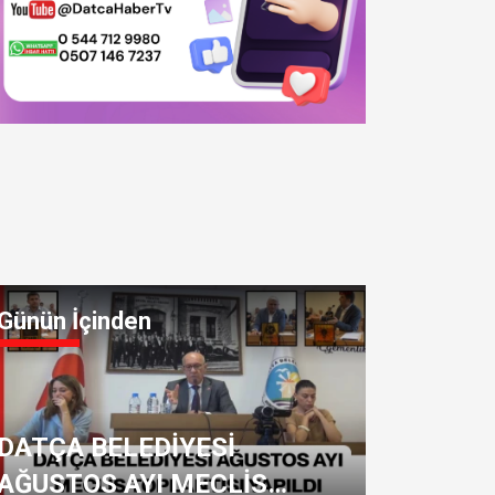
HP Muğla'da Yeni Yönetim B
Günün İçinden
DATÇA BELEDİYESİ
AĞUSTOS AYI MECLİS