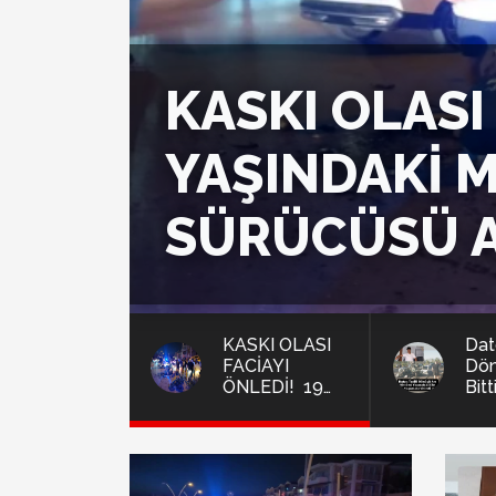
KASKI OLASI
YAŞINDAKİ 
SÜRÜCÜSÜ A
KASKI OLASI
Datç
FACİAYI
Dön
ÖNLEDİ! 19
Bitt
YAŞINDAKİ
Yaş
MOTOSİKLET
Yaşa
SÜRÜCÜSÜ
AĞIR
YARALANDI