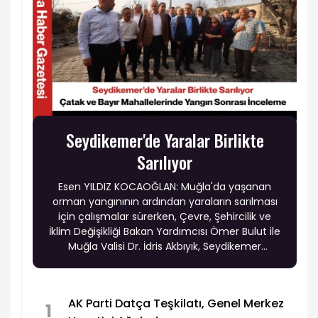
Seydikemer'de Yaralar Birlikte
Sarılıyor
Esen YILDIZ KOCAOĞLAN: Muğla'da yaşanan
orman yangınının ardından yaraların sarılması
için çalışmalar sürerken, Çevre, Şehircilik ve
İklim Değişikliği Bakan Yardımcısı Ömer Bulut ile
Muğla Valisi Dr. İdris Akbıyık, Seydikemer
ilçesindeki yangından etkilenen Çatak ve Bayır
mahallelerini ziyaret ederek vatandaşlarla bir
araya geldi.
AK Parti Datça Teşkilatı, Genel Merkez
1