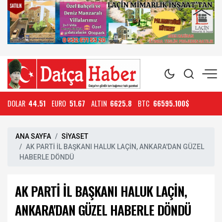
DOLAR
44.51
EURO
51.67
ALTIN
6625.8
BTC
66595.100$
ANA SAYFA
SİYASET
AK PARTİ İL BAŞKANI HALUK LAÇİN, ANKARA'DAN GÜZEL
HABERLE DÖNDÜ
AK PARTİ İL BAŞKANI HALUK LAÇİN,
ANKARA'DAN GÜZEL HABERLE DÖNDÜ