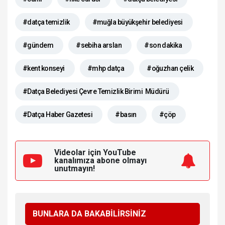
#datça temizlik
#muğla büyükşehir belediyesi
#gündem
#sebiha arslan
#son dakika
#kent konseyi
#mhp datça
#oğuzhan çelik
#Datça Belediyesi Çevre Temizlik Birimi Müdürü
#Datça Haber Gazetesi
#basın
#çöp
Videolar için YouTube
kanalımıza
abone olmayı
unutmayın!
BUNLARA DA BAKABİLİRSİNİZ