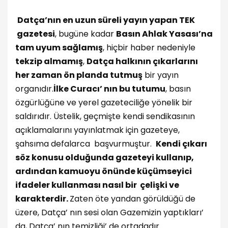
Datça’nın en uzun süreli yayın yapan TEK
gazetesi
, bugüne kadar
Basın Ahlak Yasası’na
tam uyum sağlamış
, hiçbir haber nedeniyle
tekzip almamış
,
Datça halkının çıkarlarını
her zaman ön planda tutmuş
bir yayın
organıdır.
İlke Curacı’ nın bu tutumu
, basın
özgürlüğüne ve yerel gazeteciliğe yönelik bir
saldırıdır. Üstelik, geçmişte kendi sendikasının
açıklamalarını yayınlatmak için gazeteye,
şahsıma defalarca başvurmuştur.
Kendi çıkarı
söz konusu olduğunda gazeteyi kullanıp,
ardından kamuoyu önünde küçümseyici
ifadeler kullanması nasıl bir çelişki ve
karakterdir.
Zaten öte yandan görüldüğü de
üzere, Datça’ nın sesi olan Gazemizin yaptıkları’
da, Datça’ nın temizliği’ de ortadadır.