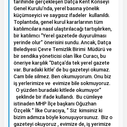
tarihinde gerçekleşen Datça Kent Konseyi
Genel Kurulu’nda, yerel basına yönelik
küçümseyici ve saygısız ifadeler kullanıldı.
Toplantıda, genel kurul kararlarının tüm
katılımcılara nasıl ulaştırılacağı tartışılırken,
bir katılımcı “Yerel gazetede duyurulması
yerinde olur” önerisini sundu. Ancak, Datça
Belediyesi Çevre Temizlik Birimi Müdürü ve
bir sendika yöneticisi olan İlke Curacı, bu
öneriye karşılık “Datça’da tek yerel gazete
var. Buradaki kitle’ de bu gazeteyi okumaz.
Cam bile silmez. Ben okumuyorum. Onu biz
iş yerlerimize ve evimize bile sokmuyoruz.
O yüzden buradaki kitlede okumuyor’’
şeklinde bir ifade kullandı. Bu cümleye
istinaden MHP İlçe başkanı Oğuzhan
Özçelik ‘’ İlke Curacıya, ‘’ Siz kimsiniz ki
bizim adımıza böyle konuşuyorsunuz. Biz o
gazeteyi okuyoruz , evimize de, iş yerimize