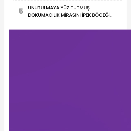
UNUTULMAYA YÜZ TUTMUŞ
5
DOKUMACILIK MİRASINI İPEK BÖCEĞİ
YETİŞTİRİCİLİĞİYLE YAŞATIYOR