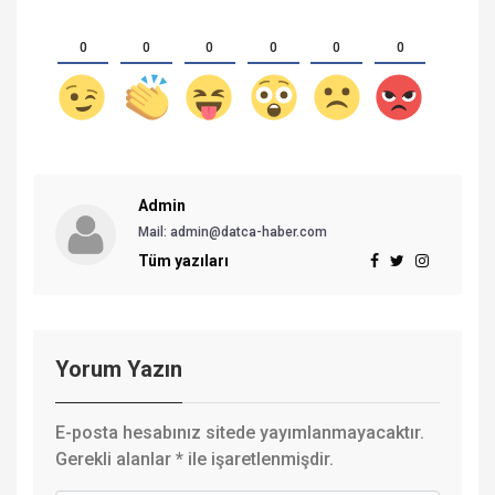
0
0
0
0
0
0
Admin
Mail:
admin@datca-haber.com
Tüm yazıları
Yorum Yazın
E-posta hesabınız sitede yayımlanmayacaktır.
Gerekli alanlar
*
ile işaretlenmişdir.