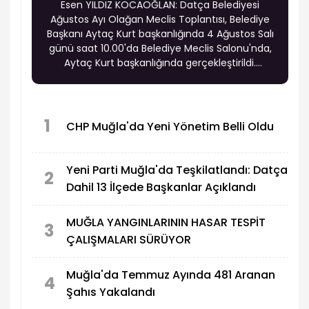
Esen YILDIZ KOCAOĞLAN: Datça Belediyesi
Ağustos Ayı Olağan Meclis Toplantısı, Belediye
Başkanı Aytaç Kurt başkanlığında 4 Ağustos Salı
günü saat 10.00'da Belediye Meclis Salonu'nda,
Aytaç Kurt başkanlığında gerçekleştirildi.
Toplantıda ilçenin imar planlaması ve çevre
yatırımlarını ilgilendiren önemli gündem
maddeleri ele alındı.
1
CHP Muğla'da Yeni Yönetim Belli Oldu
Yeni Parti Muğla'da Teşkilatlandı: Datça
2
Dahil 13 İlçede Başkanlar Açıklandı
MUĞLA YANGINLARININ HASAR TESPİT
3
ÇALIŞMALARI SÜRÜYOR
Muğla'da Temmuz Ayında 481 Aranan
4
Şahıs Yakalandı