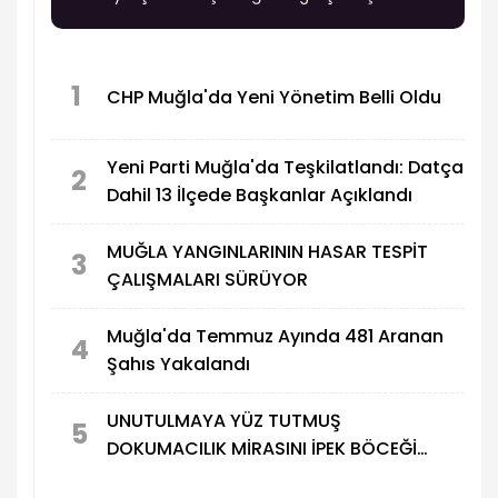
Toplantıda ilçenin imar planlaması ve çevre
yatırımlarını ilgilendiren önemli gündem
maddeleri ele alındı.
1
CHP Muğla'da Yeni Yönetim Belli Oldu
Yeni Parti Muğla'da Teşkilatlandı: Datça
2
Dahil 13 İlçede Başkanlar Açıklandı
MUĞLA YANGINLARININ HASAR TESPİT
3
ÇALIŞMALARI SÜRÜYOR
Muğla'da Temmuz Ayında 481 Aranan
4
Şahıs Yakalandı
UNUTULMAYA YÜZ TUTMUŞ
5
DOKUMACILIK MİRASINI İPEK BÖCEĞİ
YETİŞTİRİCİLİĞİYLE YAŞATIYOR