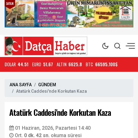
DOLAR
44.51
EURO
51.67
ALTIN
6625.8
BTC
66595.100$
ANA SAYFA
GÜNDEM
Atatürk Caddesi'nde Korkutan Kaza
Atatürk Caddesi'nde Korkutan Kaza
01 Haziran, 2026, Pazartesi 14:40
Ort.
0 dk. 42 sn.
okuma süresi