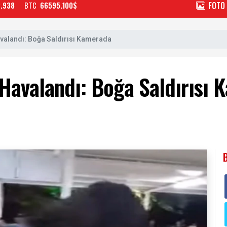
FOTO
2.938
BTC
66595.100$
valandı: Boğa Saldırısı Kamerada
Havalandı: Boğa Saldırısı