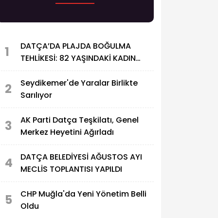
DATÇA’DA PLAJDA BOĞULMA
1
TEHLİKESİ: 82 YAŞINDAKİ KADIN
HASTANEYE KALDIRILDI
Seydikemer'de Yaralar Birlikte
2
Sarılıyor
AK Parti Datça Teşkilatı, Genel
3
Merkez Heyetini Ağırladı
DATÇA BELEDİYESİ AĞUSTOS AYI
4
MECLİS TOPLANTISI YAPILDI
CHP Muğla'da Yeni Yönetim Belli
5
Oldu