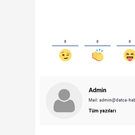
0
0
0
Admin
Mail:
admin@datca-ha
Tüm yazıları