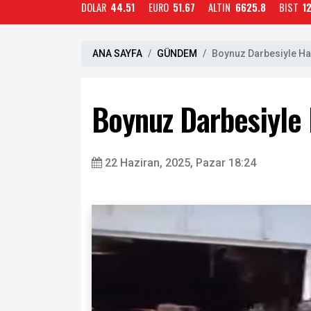
DOLAR
44.51
EURO
51.67
ALTIN
6625.8
BIST
1
ANA SAYFA
GÜNDEM
Boynuz Darbesiyle Ha
Boynuz Darbesiyle 
22 Haziran, 2025, Pazar 18:24