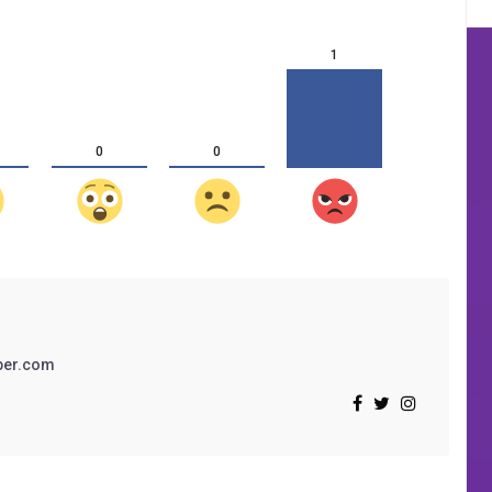
1
0
0
ber.com