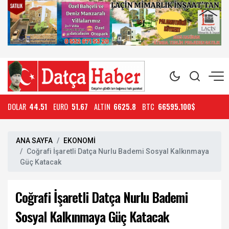
DOLAR
44.51
EURO
51.67
ALTIN
6625.8
BTC
66595.100$
ANA SAYFA
EKONOMİ
Coğrafi İşaretli Datça Nurlu Bademi Sosyal Kalkınmaya
Güç Katacak
Coğrafi İşaretli Datça Nurlu Bademi
Sosyal Kalkınmaya Güç Katacak