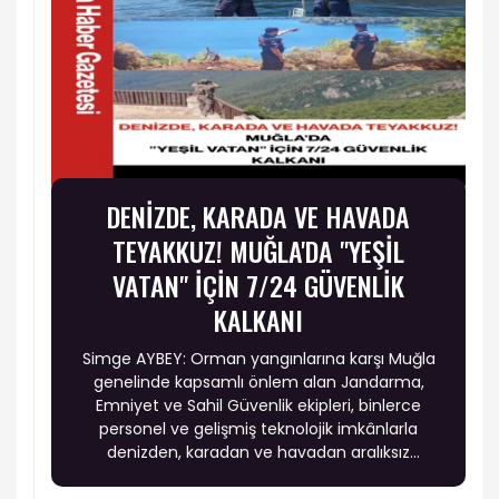
DENİZDE, KARADA VE HAVADA
TEYAKKUZ! MUĞLA'DA "YEŞİL
VATAN" İÇİN 7/24 GÜVENLİK
KALKANI
Simge AYBEY: Orman yangınlarına karşı Muğla
genelinde kapsamlı önlem alan Jandarma,
Emniyet ve Sahil Güvenlik ekipleri, binlerce
personel ve gelişmiş teknolojik imkânlarla
denizden, karadan ve havadan aralıksız
denetim gerçekleştiriyor. Türkiye'nin en önemli
orman varlığına sahip illerinden biri olan