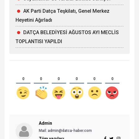
AK Parti Datça Teşkilatı, Genel Merkez
Heyetini Ağırladı
DATÇA BELEDİYESİ AĞUSTOS AYI MECLİS
TOPLANTISI YAPILDI
0
0
0
0
0
0
Admin
Mail: admin@datca-haber.com
Tüm yazıları