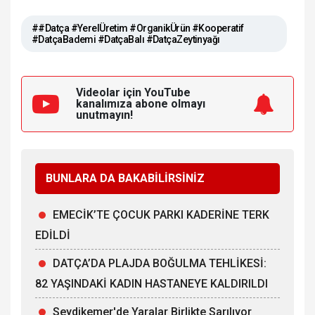
##Datça #YerelÜretim #OrganikÜrün #Kooperatif
#DatçaBademi #DatçaBalı #DatçaZeytinyağı
Videolar için YouTube
kanalımıza
abone olmayı
unutmayın!
BUNLARA DA BAKABİLİRSİNİZ
EMECİK’TE ÇOCUK PARKI KADERİNE TERK
EDİLDİ
DATÇA’DA PLAJDA BOĞULMA TEHLİKESİ:
82 YAŞINDAKİ KADIN HASTANEYE KALDIRILDI
Seydikemer'de Yaralar Birlikte Sarılıyor