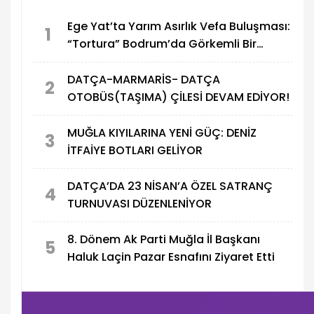
Muğla'da, yaz mevsimiyle birlikte artan orman
Ege Yat’ta Yarım Asırlık Vefa Buluşması:
yangını riskine karşı güvenlik önlemleri en üst
1
“Tortura” Bodrum’da Görkemli Bir
seviyeye çıkarıldı. Muğla Valiliği
koordinasyonunda İl Jandarma Komutanlığı, İl
Törenle Tanıtıldı
Emniyet Müdürlüğü, Sahil Güvenlik Güney Ege
DATÇA-MARMARİS- DATÇA
2
Grup Komutanlığı ve Muğla Orman Bölge
OTOBÜS(TAŞIMA) ÇİLESİ DEVAM EDİYOR!
Müdürlüğü tarafından yürütülen çalışmalar
kapsamında il genelinde 7 gün 24 saat esasına
MUĞLA KIYILARINA YENİ GÜÇ: DENİZ
göre denetimler sürdürülüyor.
3
İTFAİYE BOTLARI GELİYOR
DATÇA’DA 23 NİSAN’A ÖZEL SATRANÇ
4
TURNUVASI DÜZENLENİYOR
8. Dönem Ak Parti Muğla İl Başkanı
5
Haluk Laçin Pazar Esnafını Ziyaret Etti