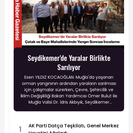
Seydikemer'de Yaralar Birlikte
Sarılıyor
Esen YILDIZ KOCAOĞLAN: Muğla'da yaşanan
orman yangınının ardından yaraların sarılması
için çalışmalar sürerken, Çevre, Şehircilik ve
İklim Değişikliği Bakan Yardımcısı Ömer Bulut ile
Muğla Valisi Dr. İdris Akbıyık, Seydikemer
ilçesindeki yangından etkilenen Çatak ve Bayır
mahallelerini ziyaret ederek vatandaşlarla bir
araya geldi.
AK Parti Datça Teşkilatı, Genel Merkez
1