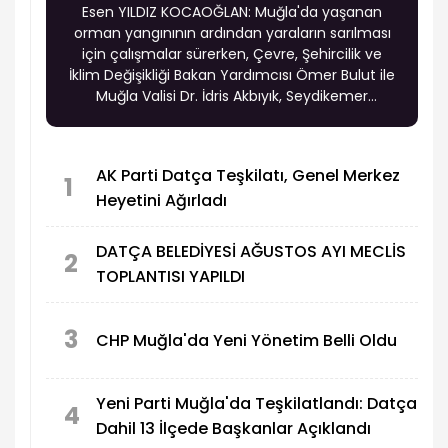
Esen YILDIZ KOCAOĞLAN: Muğla'da yaşanan
orman yangınının ardından yaraların sarılması
için çalışmalar sürerken, Çevre, Şehircilik ve
İklim Değişikliği Bakan Yardımcısı Ömer Bulut ile
Muğla Valisi Dr. İdris Akbıyık, Seydikemer
ilçesindeki yangından etkilenen Çatak ve Bayır
mahallelerini ziyaret ederek vatandaşlarla bir
araya geldi.
AK Parti Datça Teşkilatı, Genel Merkez
1
Heyetini Ağırladı
DATÇA BELEDİYESİ AĞUSTOS AYI MECLİS
2
TOPLANTISI YAPILDI
3
CHP Muğla'da Yeni Yönetim Belli Oldu
Yeni Parti Muğla'da Teşkilatlandı: Datça
4
Dahil 13 İlçede Başkanlar Açıklandı