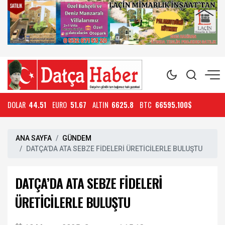
DOLAR
44.51
EURO
51.67
ALTIN
6625.8
BTC
66595.100$
ANA SAYFA
GÜNDEM
DATÇA’DA ATA SEBZE FİDELERİ ÜRETİCİLERLE BULUŞTU
DATÇA’DA ATA SEBZE FİDELERİ
ÜRETİCİLERLE BULUŞTU