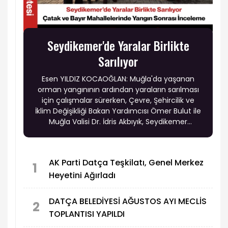
Seydikemer'de Yaralar Birlikte
Sarılıyor
Esen YILDIZ KOCAOĞLAN: Muğla'da yaşanan
orman yangınının ardından yaraların sarılması
için çalışmalar sürerken, Çevre, Şehircilik ve
İklim Değişikliği Bakan Yardımcısı Ömer Bulut ile
Muğla Valisi Dr. İdris Akbıyık, Seydikemer
ilçesindeki yangından etkilenen Çatak ve Bayır
mahallelerini ziyaret ederek vatandaşlarla bir
araya geldi.
AK Parti Datça Teşkilatı, Genel Merkez
1
Heyetini Ağırladı
DATÇA BELEDİYESİ AĞUSTOS AYI MECLİS
2
TOPLANTISI YAPILDI