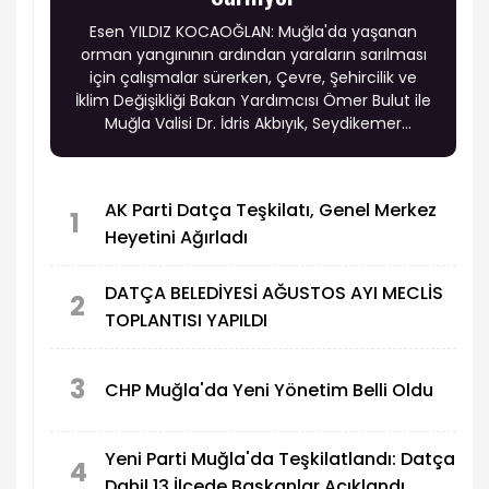
Esen YILDIZ KOCAOĞLAN: Muğla'da yaşanan
orman yangınının ardından yaraların sarılması
için çalışmalar sürerken, Çevre, Şehircilik ve
İklim Değişikliği Bakan Yardımcısı Ömer Bulut ile
Muğla Valisi Dr. İdris Akbıyık, Seydikemer
ilçesindeki yangından etkilenen Çatak ve Bayır
mahallelerini ziyaret ederek vatandaşlarla bir
araya geldi.
AK Parti Datça Teşkilatı, Genel Merkez
1
Heyetini Ağırladı
DATÇA BELEDİYESİ AĞUSTOS AYI MECLİS
2
TOPLANTISI YAPILDI
3
CHP Muğla'da Yeni Yönetim Belli Oldu
Yeni Parti Muğla'da Teşkilatlandı: Datça
4
Dahil 13 İlçede Başkanlar Açıklandı