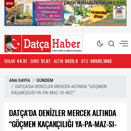
DOLAR
44.51
EURO
51.67
ALTIN
6625.8
BTC
66595.100$
ANA SAYFA
GÜNDEM
DATÇA’DA DENİZLER MERCEK ALTINDA “GÖÇMEN
KAÇAKÇILIĞI YA-PA-MAZ-SI-NIZ!”
DATÇA’DA DENİZLER MERCEK ALTINDA
“GÖÇMEN KAÇAKÇILIĞI YA-PA-MAZ-SI-