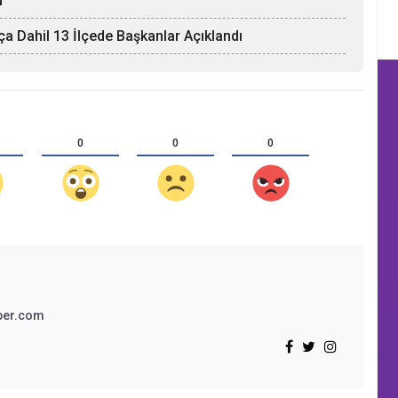
u
tça Dahil 13 İlçede Başkanlar Açıklandı
0
0
0
ber.com