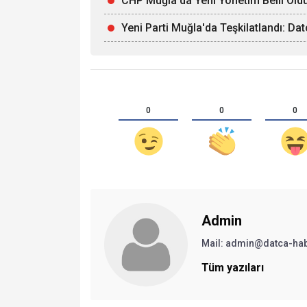
CHP Muğla'da Yeni Yönetim Belli Old
Yeni Parti Muğla'da Teşkilatlandı: Da
0
0
0
Admin
Mail:
admin@datca-ha
Tüm yazıları