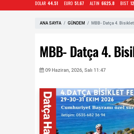
DOLAR
44.51
EURO
51.67
ALTIN
6625.8
BIST
1
ANA SAYFA
GÜNDEM
MBB- Datça 4. Bisiklet 
MBB- Datça 4. Bisik
09 Haziran, 2026, Salı 11:47