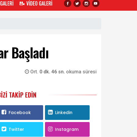
 GALERİ
VİDEO GALERİ
ar Başladı
Ort.
0 dk. 46 sn.
okuma süresi
BIZI TAKIP EDIN
Facebook
Linkedin
Twitter
Instagram