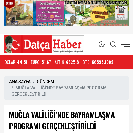
DOLAR
44.51
EURO
51.67
ALTIN
6625.8
BTC
66595.100$
ANA SAYFA
GÜNDEM
MUĞLA VALİLİĞİ’NDE BAYRAMLAŞMA PROGRAMI
GERÇEKLEŞTİRİLDİ
MUĞLA VALİLİĞİ’NDE BAYRAMLAŞMA
PROGRAMI GERÇEKLEŞTİRİLDİ