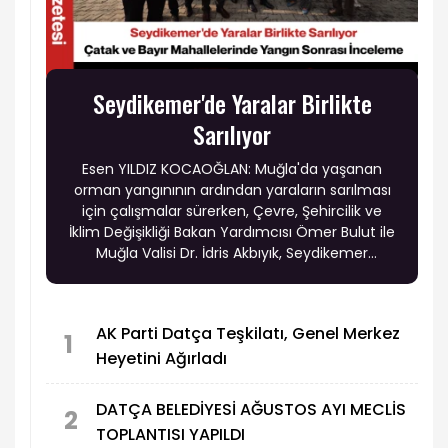
Seydikemer'de Yaralar Birlikte
Sarılıyor
Esen YILDIZ KOCAOĞLAN: Muğla'da yaşanan
orman yangınının ardından yaraların sarılması
için çalışmalar sürerken, Çevre, Şehircilik ve
İklim Değişikliği Bakan Yardımcısı Ömer Bulut ile
Muğla Valisi Dr. İdris Akbıyık, Seydikemer
ilçesindeki yangından etkilenen Çatak ve Bayır
mahallelerini ziyaret ederek vatandaşlarla bir
araya geldi.
AK Parti Datça Teşkilatı, Genel Merkez
1
Heyetini Ağırladı
DATÇA BELEDİYESİ AĞUSTOS AYI MECLİS
2
TOPLANTISI YAPILDI