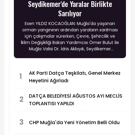
Seydikemer'de Yaralar Birlikte
Sarılıyor
Esen YILDIZ KOCAOĞLAN: Muğla'da yaşanan
orman yangınının ardından yaraların sarılması
için çalışmalar sürerken, Çevre, Şehircilik ve
İklim Değişikliği Bakan Yardımcısı Ömer Bulut ile
Muğla Valisi Dr. İdris Akbıyık, Seydikemer
ilçesindeki yangından etkilenen Çatak ve Bayır
mahallelerini ziyaret ederek vatandaşlarla bir
araya geldi.
AK Parti Datça Teşkilatı, Genel Merkez
1
Heyetini Ağırladı
DATÇA BELEDİYESİ AĞUSTOS AYI MECLİS
2
TOPLANTISI YAPILDI
3
CHP Muğla'da Yeni Yönetim Belli Oldu