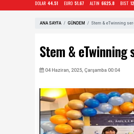
DOLAR
44.51
EURO
51.67
ALTIN
6625.8
BIST
1
ANA SAYFA
GÜNDEM
Stem & eTwinning serg
Stem & eTwinning s
04 Haziran, 2025, Çarşamba 00:04