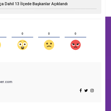
tça Dahil 13 İlçede Başkanlar Açıklandı
0
0
0
ber.com