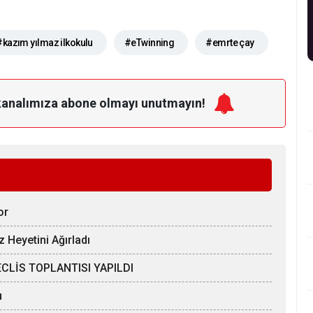
#kazım yılmaz ilkokulu
#eTwinning
#emrte çay
kanalımıza
abone olmayı unutmayın!
or
z Heyetini Ağırladı
CLİS TOPLANTISI YAPILDI
u