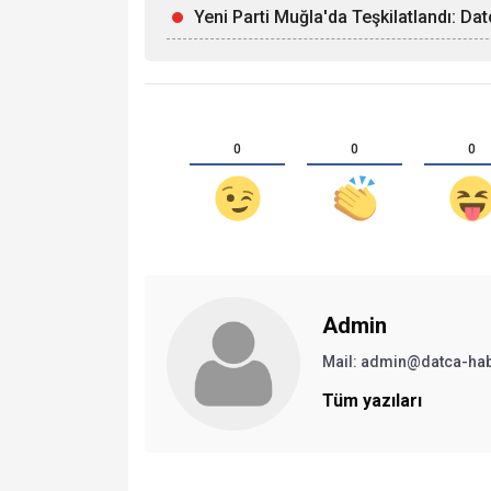
Yeni Parti Muğla'da Teşkilatlandı: Da
0
0
0
Admin
Mail:
admin@datca-ha
Tüm yazıları