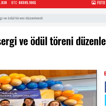
FOTO
2.938
BTC
66595.100$
i ve ödül töreni düzenlendi
ergi ve ödül töreni düzenl