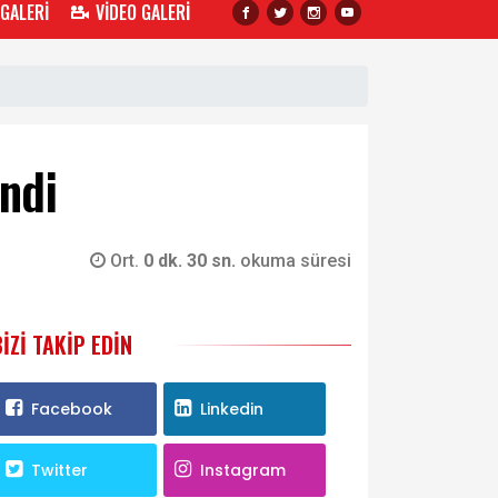
 GALERİ
VİDEO GALERİ
endi
Ort.
0 dk. 30 sn.
okuma süresi
BIZI TAKIP EDIN
Facebook
Linkedin
Twitter
Instagram