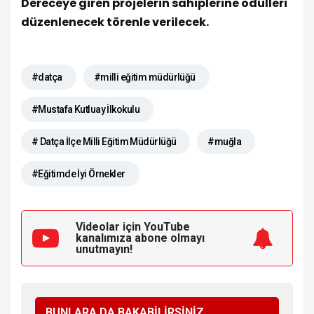
Dereceye giren projelerin sahiplerine ödülleri
düzenlenecek törenle verilecek.
#datça
#milli eğitim müdürlüğü
#Mustafa Kutluay İlkokulu
# Datça İlçe Milli Eğitim Müdürlüğü
#muğla
#Eğitimde İyi Örnekler
Videolar için YouTube
kanalımıza
abone olmayı
unutmayın!
BUNLARA DA BAKABİLİRSİNİZ