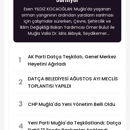
Esen YILDIZ KOCAOĞLAN: Muğla'da yaşanan
orman yangınının ardından yaraların sarılması
için çalışmalar sürerken, Çevre, Şehircilik ve
İklim Değişikliği Bakan Yardımcısı Ömer Bulut ile
Muğla Valisi Dr. İdris Akbıyık, Seydikemer
ilçesindeki yangından etkilenen Çatak ve Bayır
mahallelerini ziyaret ederek vatandaşlarla bir
araya geldi.
AK Parti Datça Teşkilatı, Genel Merkez
1
Heyetini Ağırladı
DATÇA BELEDİYESİ AĞUSTOS AYI MECLİS
2
TOPLANTISI YAPILDI
3
CHP Muğla'da Yeni Yönetim Belli Oldu
Yeni Parti Muğla'da Teşkilatlandı: Datça
4