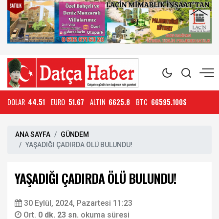
DOLAR
44.51
EURO
51.67
ALTIN
6625.8
BTC
66595.100$
ANA SAYFA
GÜNDEM
YAŞADIĞI ÇADIRDA ÖLÜ BULUNDU!
YAŞADIĞI ÇADIRDA ÖLÜ BULUNDU!
30 Eylül, 2024, Pazartesi 11:23
Ort.
0 dk. 23 sn.
okuma süresi