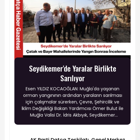
Seydikemer'de Yaralar Birlikte
Sarılıyor
Esen YILDIZ KOCAOĞLAN: Muğla'da yaşanan
orman yangınının ardından yaraların sarılması
için çalışmalar sürerken, Çevre, Şehircilik ve
İklim Değişikliği Bakan Yardımcısı Ömer Bulut ile
Muğla Valisi Dr. İdris Akbıyık, Seydikemer
ilçesindeki yangından etkilenen Çatak ve Bayır
mahallelerini ziyaret ederek vatandaşlarla bir
araya geldi.
AK Parti Datça Teşkilatı, Genel Merkez