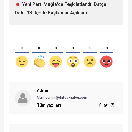
Yeni Parti Muğla'da Teşkilatlandı: Datça
Dahil 13 İlçede Başkanlar Açıklandı
0
0
0
0
0
0
Admin
Mail:
admin@datca-haber.com
Tüm yazıları