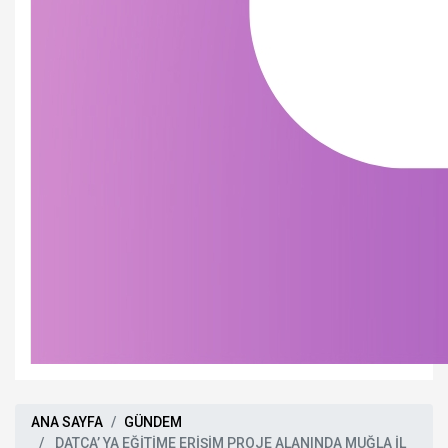
ANA SAYFA
GÜNDEM
DATÇA’ YA EĞİTİME ERİŞİM PROJE ALANINDA MUĞLA İL