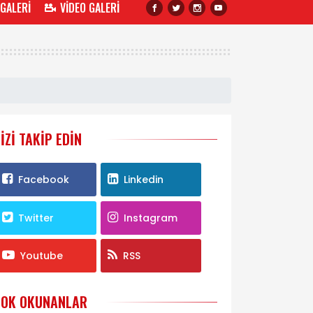
 GALERİ
VİDEO GALERİ
IZI TAKIP EDIN
Facebook
Linkedin
Twitter
Instagram
Youtube
RSS
ÇOK OKUNANLAR