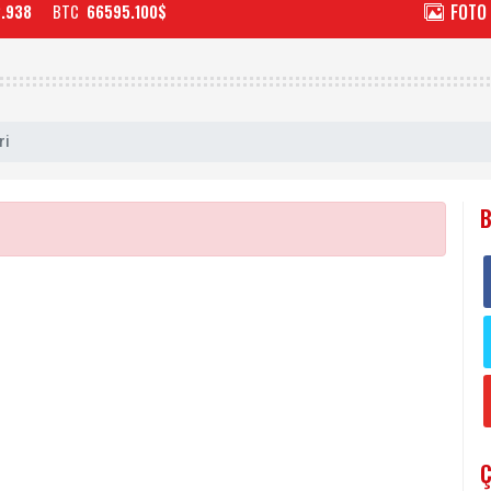
FOTO
2.938
BTC
66595.100$
ri
B