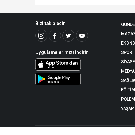
Bizi takip edin
GÜND
MAGAZ
EKONO
Uygulamalarımızı indirin
SPOR
SİYAS
MEDYA
SAĞLI
EĞİTİM
POLEM
YAŞAM
https://www.datca-haber.com/ internet sitesinde yayınlana