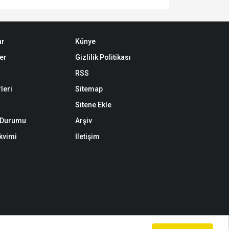
ar
Künye
er
Gizlilik Politikası
RSS
leri
Sitemap
Sitene Ekle
k Durumu
Arşiv
akvimi
İletişim
 kaynak gösterilerek dahi kullanılamaz.