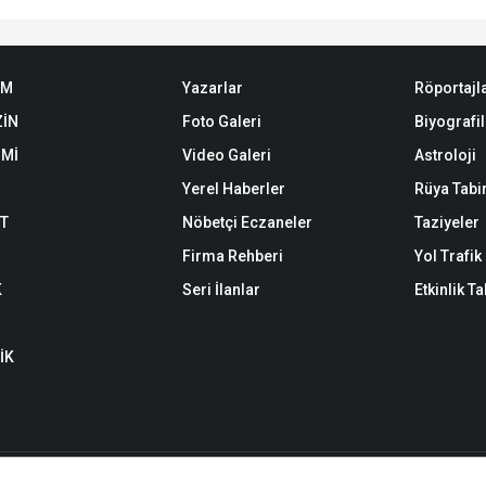
EM
Yazarlar
Röportajl
İN
Foto Galeri
Biyografil
Mİ
Video Galeri
Astroloji
Yerel Haberler
Rüya Tabir
ET
Nöbetçi Eczaneler
Taziyeler
Firma Rehberi
Yol Trafi
K
Seri İlanlar
Etkinlik T
İK
n yazı, haber, video ve fotoğrafların her türlü hakkı saklıdır. İzin alınmadan,