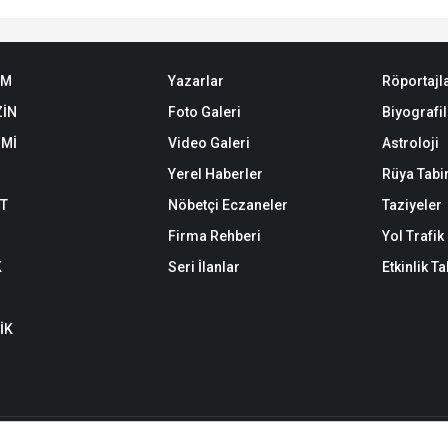
EM
Yazarlar
Röportajl
İN
Foto Galeri
Biyografil
Mİ
Video Galeri
Astroloji
Yerel Haberler
Rüya Tabir
ET
Nöbetçi Eczaneler
Taziyeler
Firma Rehberi
Yol Trafi
K
Seri İlanlar
Etkinlik T
İK
n yazı, haber, video ve fotoğrafların her türlü hakkı saklıdır. İzin alınmadan,