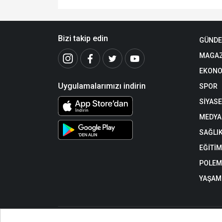
Bizi takip edin
GÜND
MAGAZ
EKONO
Uygulamalarımızı indirin
SPOR
SİYAS
MEDYA
SAĞLI
EĞİTİM
POLEM
YAŞAM
https://www.datca-haber.com/ internet sitesinde yayınlana