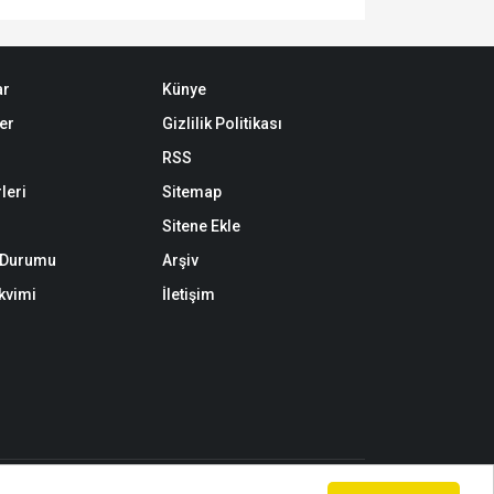
ar
Künye
er
Gizlilik Politikası
RSS
leri
Sitemap
Sitene Ekle
k Durumu
Arşiv
akvimi
İletişim
 kaynak gösterilerek dahi kullanılamaz.