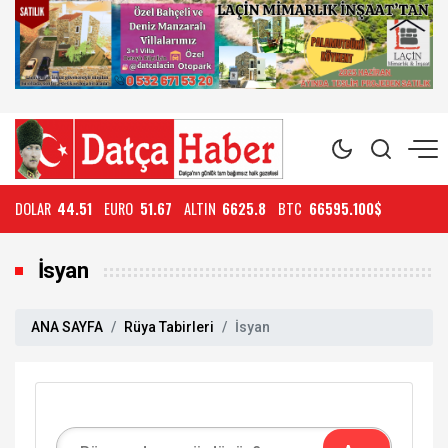
DOLAR
44.51
EURO
51.67
ALTIN
6625.8
BTC
66595.100$
İsyan
ANA SAYFA
Rüya Tabirleri
İsyan