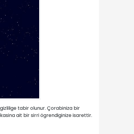
izlilige tabir olunur. Çorabiniza bir
asina ait bir sirri ögrendiginize isarettir.