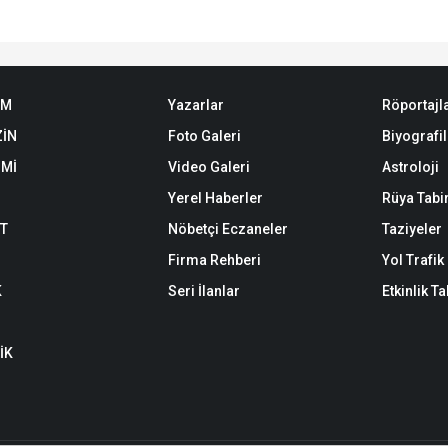
EM
Yazarlar
Röportajl
İN
Foto Galeri
Biyografil
Mİ
Video Galeri
Astroloji
Yerel Haberler
Rüya Tabir
ET
Nöbetçi Eczaneler
Taziyeler
Firma Rehberi
Yol Trafi
K
Seri İlanlar
Etkinlik T
İK