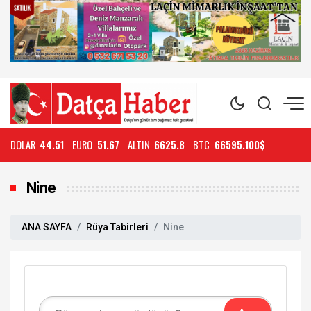
DOLAR
44.51
EURO
51.67
ALTIN
6625.8
BTC
66595.100$
Nine
ANA SAYFA
Rüya Tabirleri
Nine