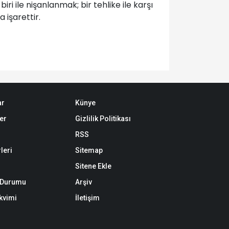
i ile nişanlanmak; bir tehlike ile karşı
 işarettir.
ar
Künye
er
Gizlilik Politikası
RSS
leri
Sitemap
Sitene Ekle
k Durumu
Arşiv
akvimi
İletişim