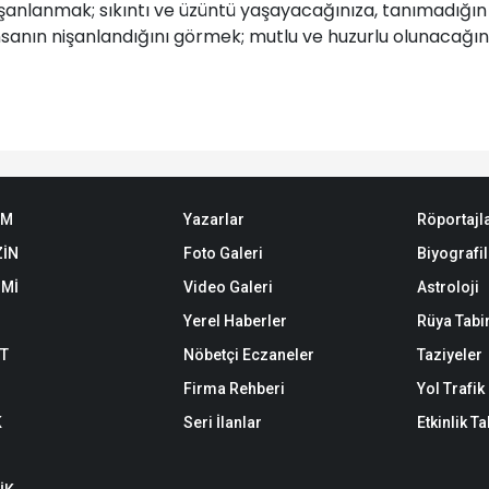
şanlanmak; sıkıntı ve üzüntü yaşayacağınıza, tanımadığın bir
insanın nişanlandığını görmek; mutlu ve huzurlu olunacağına
EM
Yazarlar
Röportajl
İN
Foto Galeri
Biyografil
Mİ
Video Galeri
Astroloji
Yerel Haberler
Rüya Tabir
ET
Nöbetçi Eczaneler
Taziyeler
Firma Rehberi
Yol Trafi
K
Seri İlanlar
Etkinlik T