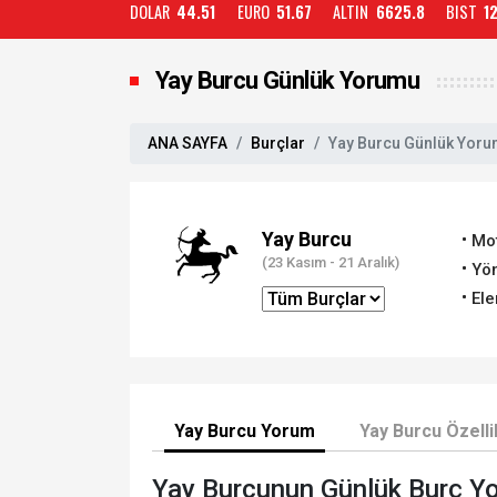
DOLAR
44.51
EURO
51.67
ALTIN
6625.8
BIST
1
Yay Burcu Günlük Yorumu
ANA SAYFA
Burçlar
Yay Burcu Günlük Yor
Yay Burcu
Mo
(23 Kasım - 21 Aralık)
Yön
Ele
Yay Burcu Yorum
Yay Burcu Özelli
Yay Burcunun Günlük Burç Y