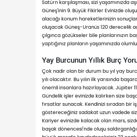
Satürn karşılaşması, sizi yaşamınızda a
Güneş'inin 9. Büyük Fikirler Evinizde oluş
alacağı konum hareketlerinizin sonuçla
oluşacak Güneş-Uranüs 120 derecelik açıs
çılgınca gözükseler bile planlarınızın ba
yaptığınız planların yaşamınızda olumlu
Yay Burcunun Yıllık Burç Yo
Çok nadir olan bir durum bu yıl yay burc
yılı olacaktır. Bu yılın ilk yarısında başar
önemli insanlara hazırlayacak. Jüpiter 1
Gündelik işler evinizde kalırken size b
fırsatlar sunacak. Kendinizi sıradan bir 
göstereceğiniz sadakat uzun vadede siz
Kariyer evinizde kalacak olan mars, siz
başak dönencesi'nde oluşu saldırganlığı