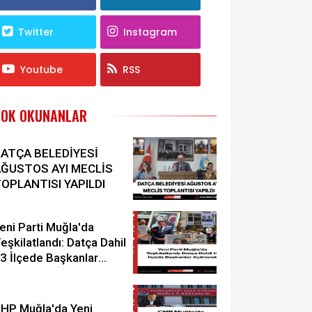
Twitter
Instagram
Youtube
RSS
ÇOK OKUNANLAR
ATÇA BELEDİYESİ
ĞUSTOS AYI MECLİS
OPLANTISI YAPILDI
eni Parti Muğla'da
eşkilatlandı: Datça Dahil
3 İlçede Başkanlar
çıklandı
HP Muğla'da Yeni