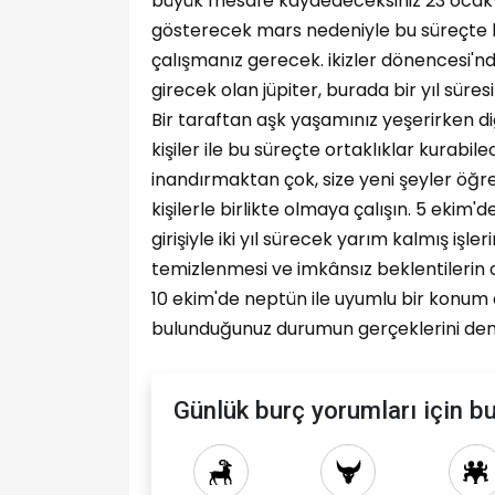
büyük mesafe kaydedeceksiniz 23 ocak-
gösterecek mars nedeniyle bu süreçte h
çalışmanız gerecek. ikizler dönencesi'nde
girecek olan jüpiter, burada bir yıl süresin
Bir taraftan aşk yaşamınız yeşerirken d
kişiler ile bu süreçte ortaklıklar kurabile
inandırmaktan çok, size yeni şeyler öğre
kişilerle birlikte olmaya çalışın. 5 ekim
girişiyle iki yıl sürecek yarım kalmış iş
temizlenmesi ve imkânsız beklentilerin 
10 ekim'de neptün ile uyumlu bir konum al
bulunduğunuz durumun gerçeklerini den
Günlük burç yorumları için bu