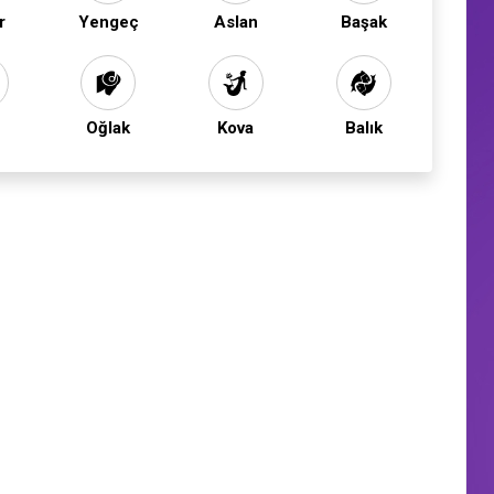
r
Yengeç
Aslan
Başak
Oğlak
Kova
Balık