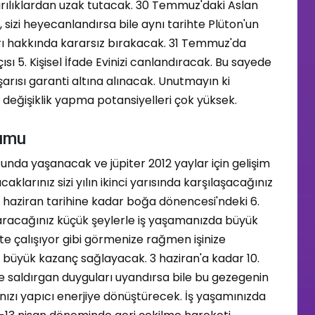
şırılıklardan uzak tutacak. 30 Temmuz'daki Aslan
u, sizi heyecanlandırsa bile aynı tarihte Plüton'un
rı hakkında kararsız bırakacak. 31 Temmuz'da
ı 5. Kişisel İfade Evinizi canlandıracak. Bu sayede
şarısı garanti altına alınacak. Unutmayın ki
 değişiklik yapma potansiyelleri çok yüksek.
rumu
unda yaşanacak ve jüpiter 2012 yaylar için gelişim
acaklarınız sizi yılın ikinci yarısında karşılaşacağınız
1 haziran tarihine kadar boğa dönencesi'ndeki 6.
aşaracağınız küçük şeylerle iş yaşamanızda büyük
işte çalışıyor gibi görmenize rağmen işinize
 büyük kazanç sağlayacak. 3 haziran'a kadar 10.
de saldırgan duyguları uyandırsa bile bu gezegenin
nızı yapıcı enerjiye dönüştürecek. İş yaşamınızda