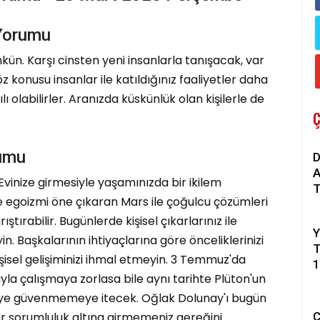
 Yorumu
kün. Karşı cinsten yeni insanlarla tanışacak, var
. Söz konusu insanlar ile katıldığınız faaliyetler daha
lı olabilirler. Aranızda küskünlük olan kişilerle de
rumu
D
A
vinize girmesiyle yaşamınızda bir ikilem
T
ve egoizmi öne çıkaran Mars ile çoğulcu çözümleri
tırabilir. Bugünlerde kişisel çıkarlarınız ile
Y
n. Başkalarının ihtiyaçlarına göre önceliklerinizi
T
şisel gelişiminizi ihmal etmeyin. 3 Temmuz'da
1
ıyla çalışmaya zorlasa bile aynı tarihte Plüton'un
A
işiye güvenmemeye itecek. Oğlak Dolunay'ı bugün
 sorumluluk altına girmemeniz gereğini
C