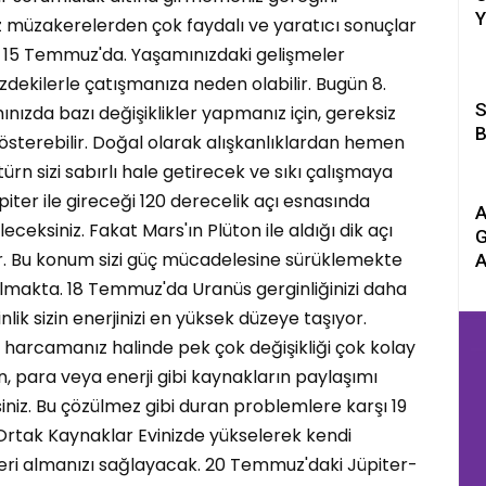
Y
müzakerelerden çok faydalı ve yaratıcı sonuçlar
ısı 15 Temmuz'da. Yaşamınızdaki gelişmeler
nizdekilerle çatışmanıza neden olabilir. Bugün 8.
S
nızda bazı değişiklikler yapmanız için, gereksiz
B
österebilir. Doğal olarak alışkanlıklardan hemen
n sizi sabırlı hale getirecek ve sıkı çalışmaya
ter ile gireceği 120 derecelik açı esnasında
A
leceksiniz. Fakat Mars'ın Plüton ile aldığı dik açı
G
r. Bu konum sizi güç mücadelesine sürüklemekte
A
makta. 18 Temmuz'da Uranüs gerginliğinizi daha
lik sizin enerjinizi en yüksek düzeye taşıyor.
ne harcamanız halinde pek çok değişikliği çok kolay
n, para veya enerji gibi kaynakların paylaşımı
iniz. Bu çözülmez gibi duran problemlere karşı 19
Ortak Kaynaklar Evinizde yükselerek kendi
mleri almanızı sağlayacak. 20 Temmuz'daki Jüpiter-