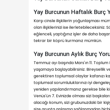
Yay Burcunun Haftalık Burç
Karşı cinsle ilişkilerin yoğunlaşması müm
olan ilişkilerinizi ise ilerletebileceksiniz
eğlenceli, yaptığınız işler de daha başarı
tekrar bir köprü kurmanız mümkün.
Yay Burcunun Aylık Burç Yo
Temmuz ayı başında Mars'ın 11. Toplum E
yaşamaya başlayabilirsiniz. Bireysellik 
gerektiren toplumsal olaylar kafanızı karış
toplumsal sorumluluklarınızı iyi dengeleyi
yeniden yapılandırmanız gerekse bile ki
Venüs'ün 7. Evinizde olması sizi başkalar
alacağı konum, sizi grubunuzdaki bir k
size grupta anlaşma sağlanmadan hiçbir