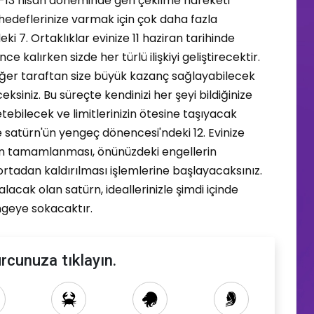
13 nisan döneminde geri çekilme hareketi
edeflerinize varmak için çok daha fazla
ki 7. Ortaklıklar evinize 11 haziran tarihinde
ce kalırken sizde her türlü ilişkiyi geliştirecektir.
iğer taraftan size büyük kazanç sağlayabilecek
ceksiniz. Bu süreçte kendinizi her şeyi bildiğinize
tebilecek ve limitlerinizin ötesine taşıyacak
'de satürn'ün yengeç dönencesi'ndeki 12. Evinize
lerin tamamlanması, önünüzdeki engellerin
ortadan kaldırılması işlemlerine başlayacaksınız.
acak olan satürn, ideallerinizle şimdi içinde
geye sokacaktır.
rcunuza tıklayın.