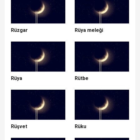
Rüzgar
Rüya meleği
Rüya
Rütbe
Rüşvet
Rüku