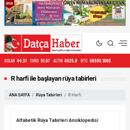
DOLAR
44.51
EURO
51.67
ALTIN
6625.8
BTC
66595.100$
R harfi ile başlayan rüya tabirleri
ANA SAYFA
Rüya Tabirleri
R Harfi
Alfabetik Rüya Tabirleri Ansiklopedisi