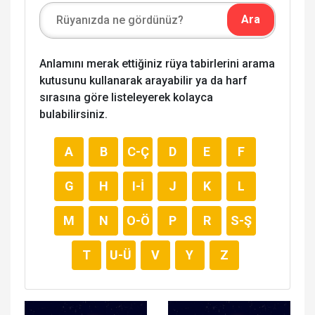
Anlamını merak ettiğiniz rüya tabirlerini arama
kutusunu kullanarak arayabilir ya da harf
sırasına göre listeleyerek kolayca
bulabilirsiniz.
A
B
C-Ç
D
E
F
G
H
I-İ
J
K
L
M
N
O-Ö
P
R
S-Ş
T
U-Ü
V
Y
Z