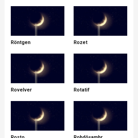
Röntgen
Rozet
Rovelver
Rotatif
Rosto
Robdöşambr