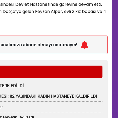
esindeki Devlet Hastanesinde görevine devam etti.
Datça’ya gelen Feyzan Alper, evli 2 kız babası ve 4
kanalımıza
abone olmayı unutmayın!
TERK EDİLDİ
Sİ: 82 YAŞINDAKİ KADIN HASTANEYE KALDIRILDI
or
z Heyetini Ağırladı