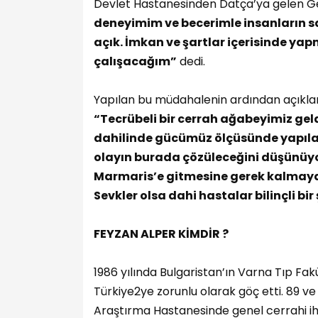
Devlet Hastanesinden Datça’ya gelen Ge
deneyimim ve becerimle insanların s
açık. İmkan ve şartlar içerisinde ya
çalışacağım”
dedi.
Yapılan bu müdahalenin ardından açıkl
“Tecrübeli bir cerrah ağabeyimiz ge
dahilinde gücümüz ölçüsünde yapılab
olayın burada çözüleceğini düşünüyor
Marmaris’e gitmesine gerek kalmayac
Sevkler olsa dahi hastalar bilinçli bi
FEYZAN ALPER KİMDİR ?
1986 yılında Bulgaristan’ın Varna Tıp Fa
Türkiye2ye zorunlu olarak göç etti. 89 ve 
Araştırma Hastanesinde genel cerrahi ih