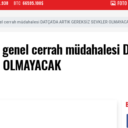
FOTO
2.938
BTC
66595.100$
enel cerrah müdahalesi DATÇA’DA ARTIK GEREKSİZ SEVKLER OLMAYAC
e genel cerrah müdahalesi
R OLMAYACAK