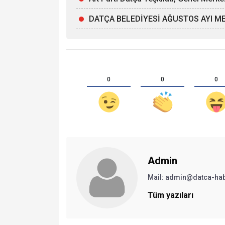
DATÇA BELEDİYESİ AĞUSTOS AYI ME
0
0
0
Admin
Mail:
admin@datca-ha
Tüm yazıları