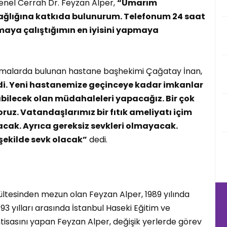
nel Cerrah Dr. Feyzan Alper,
“Umarım
ağlığına katkıda bulunurum. Telefonum 24 saat
pmaya çalıştığımın en iyisini yapmaya
amalarda bulunan hastane başhekimi Çağatay İnan,
ldi. Yeni hastanemize geçinceye kadar imkanlar
ilecek olan müdahaleleri yapacağız. Bir çok
uz. Vatandaşlarımız bir fıtık ameliyatı içim
ak. Ayrıca gereksiz sevkleri olmayacak.
r şekilde sevk olacak”
dedi.
kültesinden mezun olan Feyzan Alper, 1989 yılında
93 yılları arasında İstanbul Haseki Eğitim ve
tisasını yapan Feyzan Alper, değişik yerlerde görev