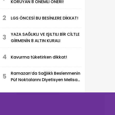
KORUYAN 8 ÖNEMLİ ÖNERİ!
2
LGS ÖNCESİ BU BESİNLERE DİKKAT!
YAZA SAĞLIKLI VE IŞILTILI BİR CİLTLE
3
GİRMENİN 8 ALTIN KURALI
4
Kavurma tüketirken dikkat!
Ramazan’da Sağlıklı Beslenmenin
5
Püf Noktalarını Diyetisyen Melisa
Üzer Anlattı