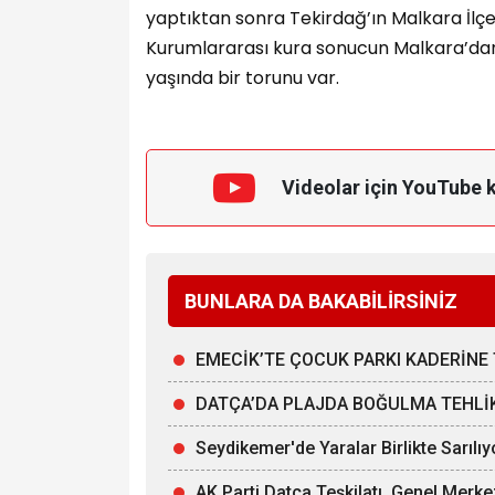
yaptıktan sonra Tekirdağ’ın Malkara İlç
Kurumlararası kura sonucun Malkara’dan 
yaşında bir torunu var.
Videolar için YouTube 
BUNLARA DA BAKABİLİRSİNİZ
EMECİK’TE ÇOCUK PARKI KADERİNE 
DATÇA’DA PLAJDA BOĞULMA TEHLİKE
Seydikemer'de Yaralar Birlikte Sarılıy
AK Parti Datça Teşkilatı, Genel Merke