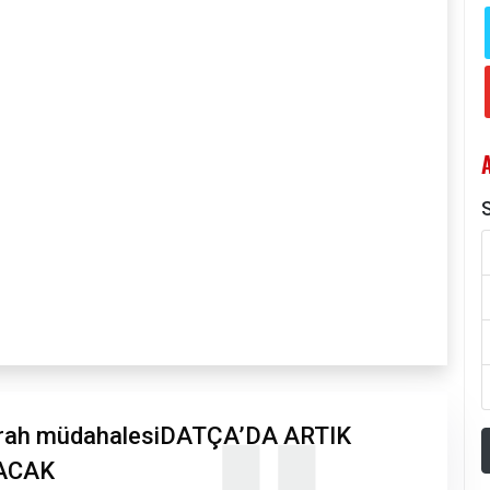
S
errah müdahalesiDATÇA’DA ARTIK
ACAK