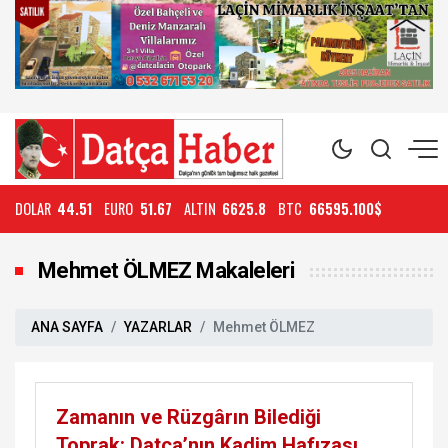
DOLAR
44.51
EURO
51.67
ALTIN
6625.8
BTC
66595.100$
Mehmet ÖLMEZ Makaleleri
ANA SAYFA
YAZARLAR
Mehmet ÖLMEZ
Zamanın ve Rüzgârın Bilediği
Toprak: Datça’nın Kadim Hafızası