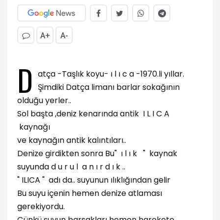
A+
A-
D
atça -Taşlık koyu- ı l ı c a -1970.li yıllar.
Şimdiki Datça limanı barlar sokağının
olduğu yerler..
Sol başta ,deniz kenarında antik I L I C A
kaynağı
ve kaynağın antik kalıntıları..
Denize girdikten sonra Bu" ı l ı k " kaynak
suyunda d u r u l a n ı r d ı k ..
" ILICA " adı da.. suyunun ılıklığından gelir
Bu suyu içenin hemen denize atlaması
gerekiyordu.
Çünkü suyun barsakları hemen harekete