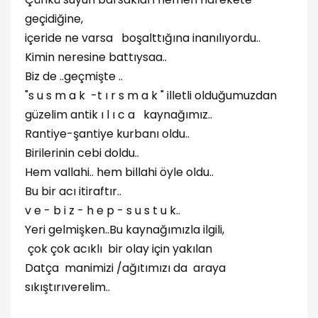
geçidiğine,
içeride ne varsa boşalttığına inanılıyordu..
Kimin neresine battıysaa..
Biz de ..geçmişte ..
"s u s m a k -t ı r s m a k " illetli olduğumuzdan
güzelim antik ı l ı c a kaynağımız..
Rantiye-şantiye kurbanı oldu..
Birilerinin cebi doldu..
Hem vallahi.. hem billahi öyle oldu..
Bu bir acı itiraftır..
v e - b i z - h e p - s u s t u k..
Yeri gelmişken..Bu kaynağımızla ilgili,
çok çok acıklı bir olay için yakılan
Datça manimizi /ağıtımızı da araya
sıkıştırıverelim..