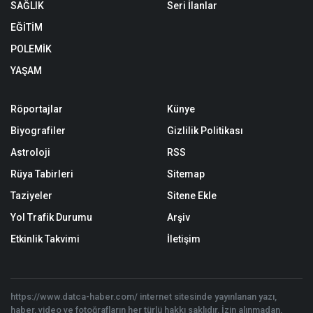
SAĞLIK
Seri İlanlar
EĞİTİM
POLEMİK
YAŞAM
Röportajlar
Künye
Biyografiler
Gizlilik Politikası
Astroloji
RSS
Rüya Tabirleri
Sitemap
Taziyeler
Sitene Ekle
Yol Trafik Durumu
Arşiv
Etkinlik Takvimi
İletişim
https://www.datca-haber.com/ internet sitesinde yayınlanan yazı,
haber, video ve fotoğrafların her türlü hakkı saklıdır. İzin alınmadan,