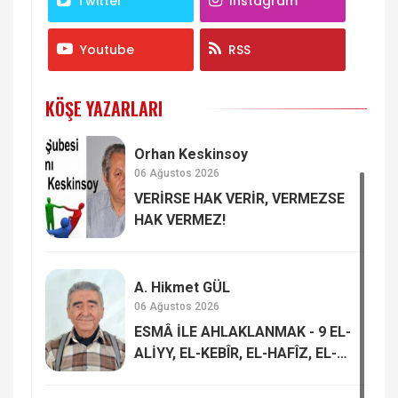
Twitter
Instagram
Youtube
RSS
KÖŞE YAZARLARI
Orhan Keskinsoy
06 Ağustos 2026
VERİRSE HAK VERİR, VERMEZSE
HAK VERMEZ!
A. Hikmet GÜL
06 Ağustos 2026
ESMÂ İLE AHLAKLANMAK - 9 EL-
ALİYY, EL-KEBÎR, EL-HAFÎZ, EL-
MUKÎT