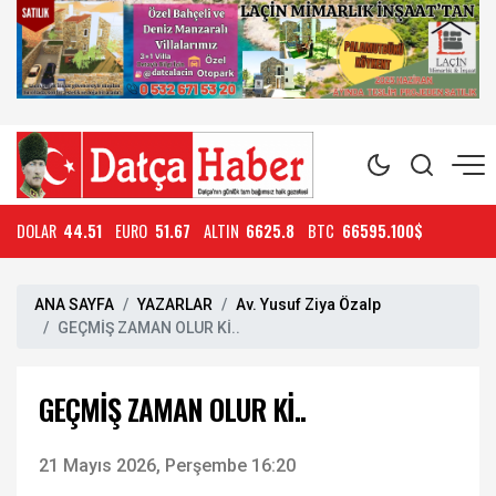
DOLAR
44.51
EURO
51.67
ALTIN
6625.8
BTC
66595.100$
ANA SAYFA
YAZARLAR
Av. Yusuf Ziya Özalp
GEÇMİŞ ZAMAN OLUR Kİ..
GEÇMİŞ ZAMAN OLUR Kİ..
21 Mayıs 2026, Perşembe 16:20