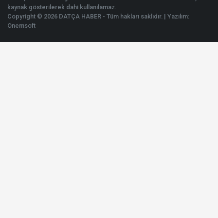
kaynak gösterilerek dahi kullanılamaz.
Copyright © 2026 DATÇA HABER - Tüm hakları saklıdır. | Yazılım:
Onemsoft