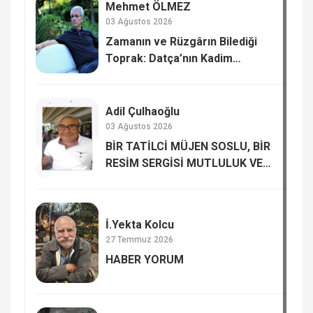
Mehmet ÖLMEZ
03 Ağustos 2026
Zamanın ve Rüzgârın Bilediği
Toprak: Datça’nın Kadim
Hafızası
Adil Çulhaoğlu
03 Ağustos 2026
BİR TATİLCİ MÜJEN SOSLU, BİR
RESİM SERGİSİ MUTLULUK VE
MUTSUZLUK…
İ.Yekta Kolcu
27 Temmuz 2026
HABER YORUM