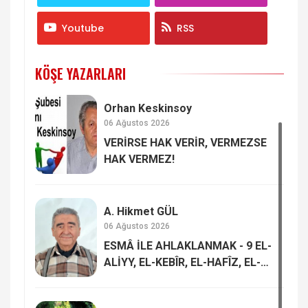
Youtube
RSS
KÖŞE YAZARLARI
Orhan Keskinsoy
06 Ağustos 2026
VERİRSE HAK VERİR, VERMEZSE
HAK VERMEZ!
A. Hikmet GÜL
06 Ağustos 2026
ESMÂ İLE AHLAKLANMAK - 9 EL-
ALİYY, EL-KEBÎR, EL-HAFÎZ, EL-
MUKÎT