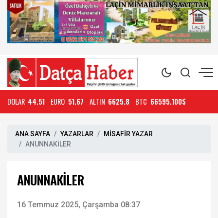
DOLAR
44.51
EURO
51.67
ALTIN
6625.8
BTC
66595.100$
ANA SAYFA
YAZARLAR
MİSAFİR YAZAR
ANUNNAKİLER
ANUNNAKİLER
16 Temmuz 2025, Çarşamba 08:37