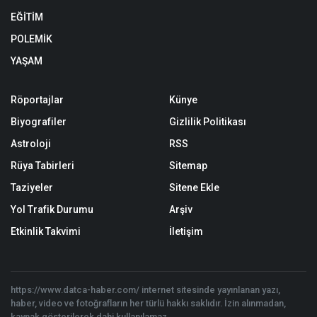
EĞİTİM
POLEMİK
YAŞAM
Röportajlar
Künye
Biyografiler
Gizlilik Politikası
Astroloji
RSS
Rüya Tabirleri
Sitemap
Taziyeler
Sitene Ekle
Yol Trafik Durumu
Arşiv
Etkinlik Takvimi
İletişim
https://www.datca-haber.com/ internet sitesinde yayınlanan yazı,
haber, video ve fotoğrafların her türlü hakkı saklıdır. İzin alınmadan,
kaynak gösterilerek dahi kullanılamaz.