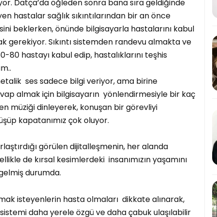
yor. Datça’da öğleden sonra bana sıra geldiğinde
en hastalar sağlık sıkıntılarından bir an önce
sini beklerken, önünde bilgisayarla hastalarını kabul
ak gerekiyor. Sıkıntı sistemden randevu almakta ve
80 hastayı kabul edip, hastalıklarını teşhis
um..
talik ses sadece bilgi veriyor, ama birine
ap almak için bilgisayarın yönlendirmesiyle bir kaç
n müziği dinleyerek, konuşan bir görevliyi
düşüp kapatanımız çok oluyor.
laştırdığı görülen dijitalleşmenin, her alanda
llikle de kırsal kesimlerdeki insanımızın yaşamını
e gelmiş durumda.
lmak isteyenlerin hasta olmaları dikkate alınarak,
sistemi daha yerele özgü ve daha çabuk ulaşılabilir