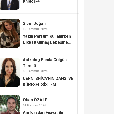
Knidos-4
Sibel Doğan
09 Temmuz 2026
Yazın Parfüm Kullanırken
Dikkat! Güneş Lekesine
Davetiye Çıkarmayın
Astrolog Funda Gülgün
Tamsü
06 Temmuz 2026
CERN: SHİVA'NIN DANSI VE
KÜRESEL SİSTEM
GÜNCELLEMELERİ Mİ?
Okan ÖZALP
01 Haziran 2026
Amforadan Fıçıya: Bir