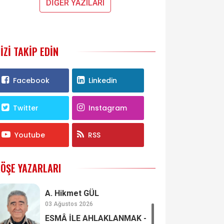
DİĞER YAZILARI
IZI TAKIP EDIN
Facebook
Linkedin
Twitter
Instagram
Youtube
RSS
ÖŞE YAZARLARI
A. Hikmet GÜL
03 Ağustos 2026
ESMÂ İLE AHLAKLANMAK -