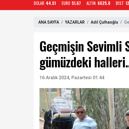
DOLAR
44.51
EURO
51.67
ALTIN
6625.8
BIST
1
ANA SAYFA
YAZARLAR
Adil Çulhaoğlu
Ge
Geçmişin Sevimli 
gümüzdeki halleri.
16 Aralık 2024, Pazartesi 01:44