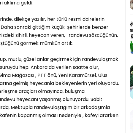
 aklıma geldi.
rinde, dilekçe yazılır, her türlü resmi dairelerin
. Daha sonraki gittiğim küçük şehirlerde benzer
izdeki sihirli, heyecan veren, randevu sözcüğünün,
üştüğünü görmek mümkün artık.
luşup, mutlu, güzel anlar geçirmek için randevulaşmak
ruydu hep. Ankara’da verilen saatte olur,
da Gima Mağazası , PTT önü, Yeni Karamürsel, Ulus
ına gelmiş heyecanla bekleyenlerin yeri oluyordu.
erleşme araçları olmayınca, buluşma
randevu heyecanı yaşanmış olunuyordu. Sabit
llarda, Mektupla randevulaştığım bir arkadaşımla
 kafenin kapanmış olması nedeniyle , kafeyi ararken