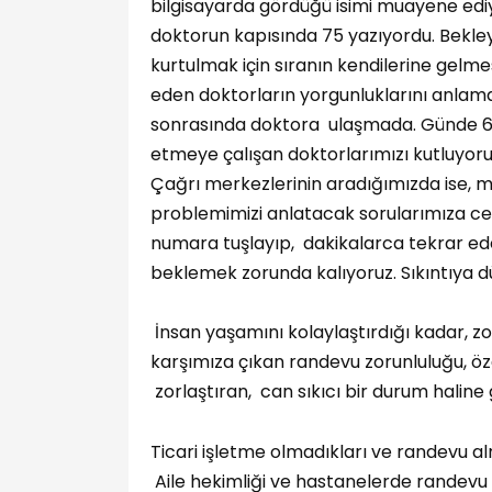
bilgisayarda gördüğü isimi muayene edi
doktorun kapısında 75 yazıyordu. Bekley
kurtulmak için sıranın kendilerine gelme
eden doktorların yorgunluklarını anlam
sonrasında doktora ulaşmada. Günde 60-
etmeye çalışan doktorlarımızı kutluyor
Çağrı merkezlerinin aradığımızda ise, me
problemimizi anlatacak sorularımıza cev
numara tuşlayıp, dakikalarca tekrar ede
beklemek zorunda kalıyoruz. Sıkıntıya 
İnsan yaşamını kolaylaştırdığı kadar, zor
karşımıza çıkan randevu zorunluluğu, öze
zorlaştıran, can sıkıcı bir durum halin
Ticari işletme olmadıkları ve randevu a
Aile hekimliği ve hastanelerde randevu 