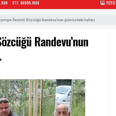
FOTO
2.938
BTC
66595.100$
çmişin Sevimli Sözcüğü Randevu’nun gümüzdeki halleri..
Sözcüğü Randevu’nun
.