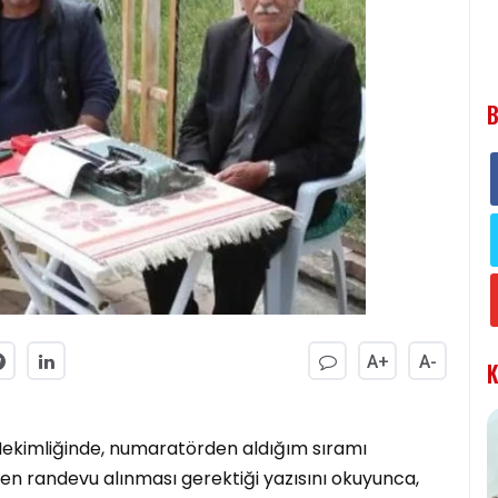
B
A+
A-
K
Hekimliğinde, numaratörden aldığım sıramı
en randevu alınması gerektiği yazısını okuyunca,