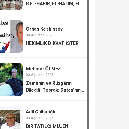
8 EL-HABÎR, EL-HALÎM, EL-
AZÎM, EŞ-ŞEKÛR
Orhan Keskinsoy
03 Ağustos 2026
HEKİMLİK DİKKAT İSTER
Mehmet ÖLMEZ
03 Ağustos 2026
Zamanın ve Rüzgârın
Bilediği Toprak: Datça’nın
Kadim Hafızası
Adil Çulhaoğlu
03 Ağustos 2026
BİR TATİLCİ MÜJEN