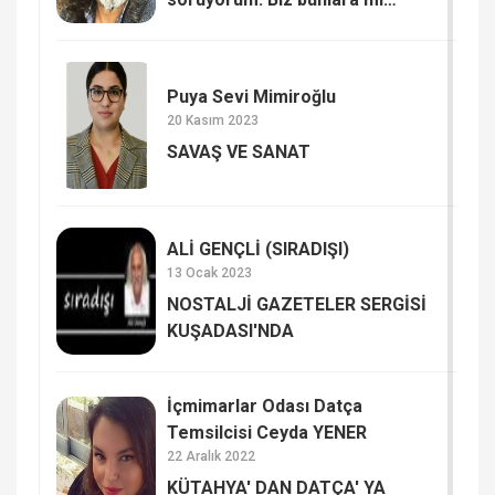
kaldık? SAYIŞTAY RAPORUNDA
DATÇA BELEDİYESİ
Puya Sevi Mimiroğlu
20 Kasım 2023
SAVAŞ VE SANAT
ALİ GENÇLİ (SIRADIŞI)
13 Ocak 2023
NOSTALJİ GAZETELER SERGİSİ
KUŞADASI'NDA
İçmimarlar Odası Datça
Temsilcisi Ceyda YENER
22 Aralık 2022
KÜTAHYA' DAN DATÇA' YA