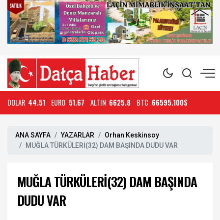
DOLAR
44.51
EURO
51.67
ALTIN
6625.8
BTC
66595.100$
ANA SAYFA
YAZARLAR
Orhan Keskinsoy
MUĞLA TÜRKÜLERİ(32) DAM BAŞINDA DUDU VAR
MUĞLA TÜRKÜLERİ(32) DAM BAŞINDA
DUDU VAR