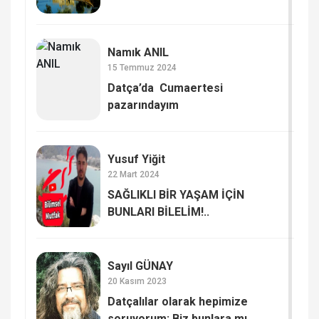
Namık ANIL
15 Temmuz 2024
Datça’da Cumaertesi
pazarındayım
Yusuf Yiğit
22 Mart 2024
SAĞLIKLI BİR YAŞAM İÇİN
BUNLARI BİLELİM!..
Sayıl GÜNAY
20 Kasım 2023
Datçalılar olarak hepimize
soruyorum: Biz bunlara mı