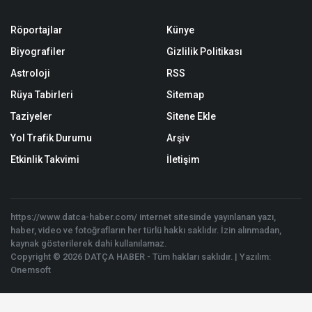
Röportajlar
Künye
Biyografiler
Gizlilik Politikası
Astroloji
RSS
Rüya Tabirleri
Sitemap
Taziyeler
Sitene Ekle
Yol Trafik Durumu
Arşiv
Etkinlik Takvimi
İletişim
https://www.datca-haber.com/ internet sitesinde yayınlanan yazı,
haber, video ve fotoğrafların her türlü hakkı saklıdır. İzin alınmadan,
kaynak gösterilerek dahi kullanılamaz.
Copyright © 2026 DATÇA HABER - Tüm hakları saklıdır. | Yazılım:
Onemsoft