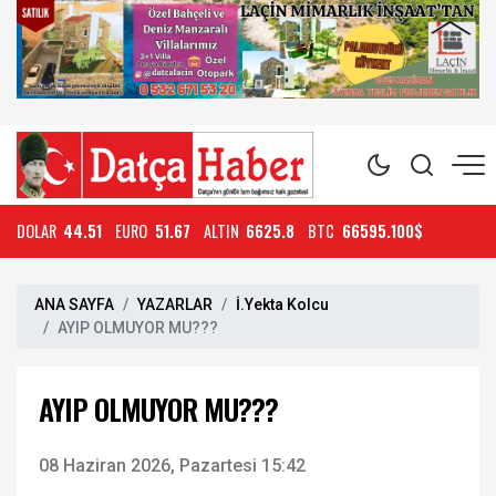
DOLAR
44.51
EURO
51.67
ALTIN
6625.8
BTC
66595.100$
ANA SAYFA
YAZARLAR
İ.Yekta Kolcu
AYIP OLMUYOR MU???
AYIP OLMUYOR MU???
08 Haziran 2026, Pazartesi 15:42