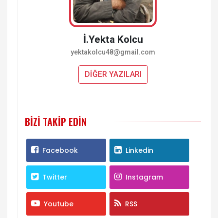
İ.Yekta Kolcu
yektakolcu48@gmail.com
DİĞER YAZILARI
BIZI TAKIP EDIN
Facebook
Linkedin
Twitter
Instagram
Youtube
RSS