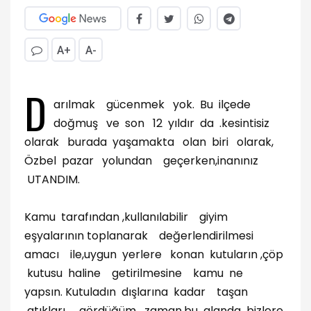
A+
A-
D
arılmak gücenmek yok. Bu ilçede
doğmuş ve son 12 yıldır da .kesintisiz
olarak burada yaşamakta olan biri olarak,
Özbel pazar yolundan geçerken,inanınız
UTANDIM.
Kamu tarafından ,kullanılabilir giyim
eşyalarının toplanarak değerlendirilmesi
amacı ile,uygun yerlere konan kutuların ,çöp
kutusu haline getirilmesine kamu ne
yapsın. Kutuladın dışlarına kadar taşan
atıkları gördüğüm zaman,bu alanda bizlere