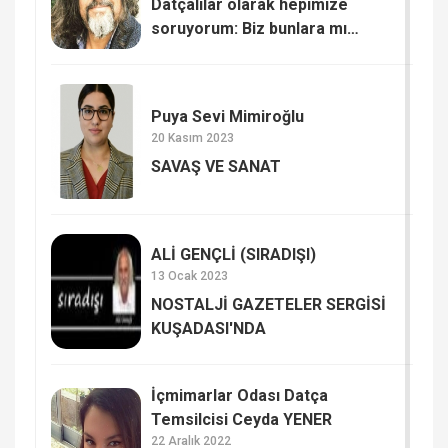
Datçalılar olarak hepimize
soruyorum: Biz bunlara mı
kaldık? SAYIŞTAY RAPORUNDA
DATÇA BELEDİYESİ
Puya Sevi Mimiroğlu
20 Kasım 2023
SAVAŞ VE SANAT
ALİ GENÇLİ (SIRADIŞI)
13 Ocak 2023
NOSTALJİ GAZETELER SERGİSİ
KUŞADASI'NDA
İçmimarlar Odası Datça
Temsilcisi Ceyda YENER
22 Aralık 2022