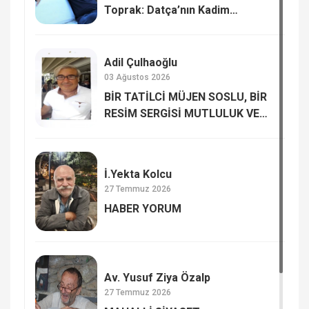
Toprak: Datça’nın Kadim
Hafızası
Adil Çulhaoğlu
03 Ağustos 2026
BİR TATİLCİ MÜJEN SOSLU, BİR
RESİM SERGİSİ MUTLULUK VE
MUTSUZLUK…
İ.Yekta Kolcu
27 Temmuz 2026
HABER YORUM
Av. Yusuf Ziya Özalp
27 Temmuz 2026