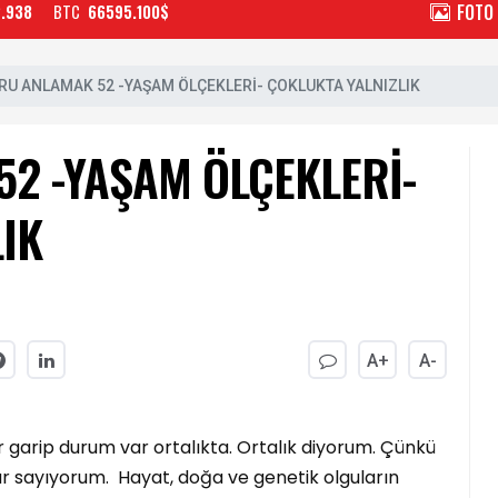
FOTO
2.938
BTC
66595.100$
U ANLAMAK 52 -YAŞAM ÖLÇEKLERİ- ÇOKLUKTA YALNIZLIK
2 -YAŞAM ÖLÇEKLERİ-
IK
A+
A-
r garip durum var ortalıkta. Ortalık diyorum. Çünkü
r sayıyorum. Hayat, doğa ve genetik olguların