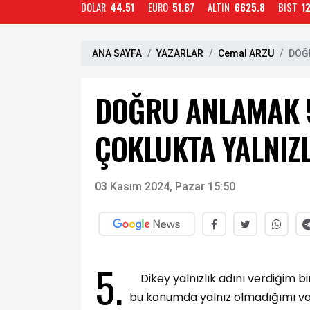
DOLAR
44.51
EURO
51.67
ALTIN
6625.8
BIST
1
ANA SAYFA
YAZARLAR
Cemal ARZU
DOĞR
DOĞRU ANLAMAK 5
ÇOKLUKTA YALNIZL
03 Kasım 2024, Pazar 15:50
5.
Dikey yalnızlık adını verdiğim bi
bu konumda yalnız olmadığımı va