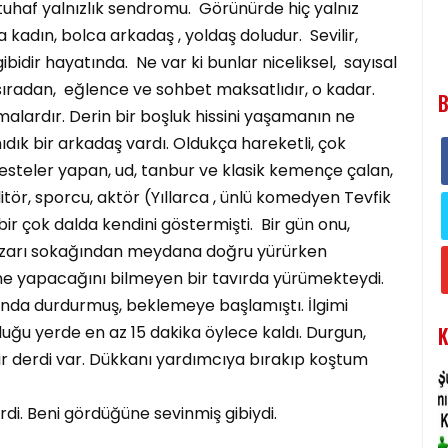
bir tuhaf yalnızlık sendromu. Görünürde hiç yalnız
 kadın, bolca arkadaş , yoldaş doludur. Sevilir,
gibidir hayatında. Ne var ki bunlar niceliksel, sayısal
, sıradan, eğlence ve sohbet maksatlıdır, o kadar.
B
alardır. Derin bir boşluk hissini yaşamanın ne
ıdık bir arkadaş vardı. Oldukça hareketli, çok
esteler yapan, ud, tanbur ve klasik kemençe çalan,
ditör, sporcu, aktör (Yıllarca , ünlü komedyen Tevfik
r çok dalda kendini göstermişti. Bir gün onu,
zarı sokağından meydana doğru yürürken
 ne yapacağını bilmeyen bir tavırda yürümekteydi.
nda durdurmuş, beklemeye başlamıştı. İlgimi
K
ğu yerde en az 15 dakika öylece kaldı. Durgun,
ir derdi var. Dükkanı yardımcıya bırakıp koştum
rdi. Beni gördüğüne sevinmiş gibiydi.