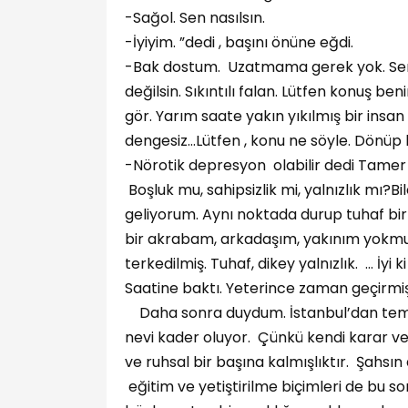
-Sağol. Sen nasılsın.
-İyiyim. ”dedi , başını önüne eğdi.
-Bak dostum. Uzatmama gerek yok. Seni 
değilsin. Sıkıntılı falan. Lütfen konuş 
gör. Yarım saate yakın yıkılmış bir insa
dengesiz…Lütfen , konu ne söyle. Dönüp
-Nörotik depresyon olabilir dedi Tamer 
Boşluk mu, sahipsizlik mi, yalnızlık mı
geliyorum. Aynı noktada durup tuhaf bir
bir akrabam, arkadaşım, yakınım yokmuş 
terkedilmiş. Tuhaf, dikey yalnızlık. … İ
Saatine baktı. Yeterince zaman geçirmiş
Daha sonra duydum. İstanbul’dan temelli 
nevi kader oluyor. Çünkü kendi karar ve t
ve ruhsal bir başına kalmışlıktır. Şahsın 
eğitim ve yetiştirilme biçimleri de bu s