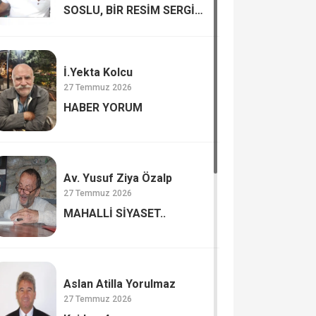
SOSLU, BİR RESİM SERGİSİ
MUTLULUK VE
MUTSUZLUK…
İ.Yekta Kolcu
27 Temmuz 2026
HABER YORUM
Av. Yusuf Ziya Özalp
27 Temmuz 2026
MAHALLİ SİYASET..
Aslan Atilla Yorulmaz
27 Temmuz 2026