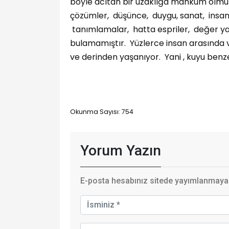
böyle acıtan bir uzaklığa mahkum olmuşt
çözümler, düşünce, duygu, sanat, insan, v
tanımlamalar, hatta espriler, değer yargı
bulamamıştır. Yüzlerce insan arasında v
ve derinden yaşanıyor. Yani , kuyu benzer
Okunma Sayısı: 754
Yorum Yazın
E-posta hesabınız sitede yayımlanmayaca