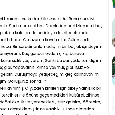
tanırım , ne kadar bilmesem de. Bana göre iyi
benimle. Seni merak ettim. Deminden beri izlememi hoş
n gibi, bu kaldırımda caddeye devrilecek kadar
 baktı bana. Omuzuma koydu elini. Gülümsedi.
hoca. Bir süredir anlamadığım bir boşluk içindeyim.
?Bilemiyorum. Kaç gündür evden çıkıp buraya
 kararsızlık yaşıyorum. Sanki bu dünyada tanıdığım
gibi. Yapayalnız, kimse yokmuş gibi. Issız ve
yi ki geldin. Duruşmaya yetişeceğim. geç kalmayayım.
im. Görüşürüz sonra. . ”
ayrılmış. O yüzden kimileri için dikey yalnızlık bir
ercihleri ile önüne geçemedikleri kültürel, zihinsel
doğal özellik ve yetenekleri , titiz gelişim, öğrenim,
onucu desteklemiştir ne yazık ki. Elinde olmadan