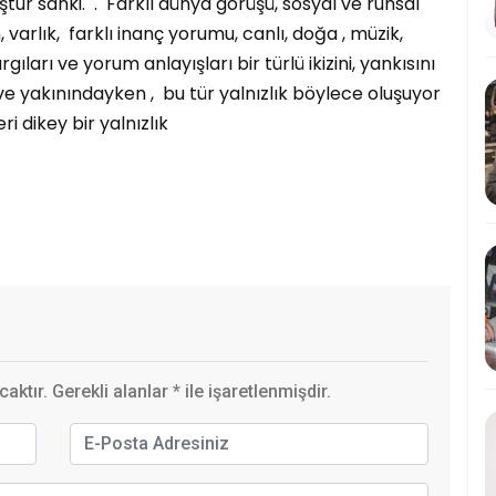
ur sanki. . Farklı dünya görüşü, sosyal ve ruhsal
arlık, farklı inanç yorumu, canlı, doğa , müzik,
ları ve yorum anlayışları bir türlü ikizini, yankısını
e yakınındayken , bu tür yalnızlık böylece oluşuyor
i dikey bir yalnızlık
ktır. Gerekli alanlar
*
ile işaretlenmişdir.