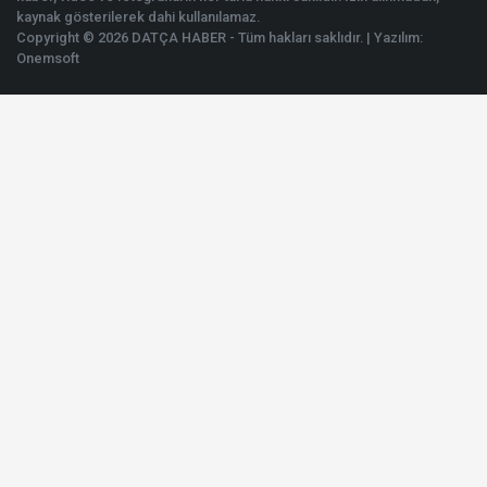
kaynak gösterilerek dahi kullanılamaz.
Copyright © 2026 DATÇA HABER - Tüm hakları saklıdır. | Yazılım:
Onemsoft