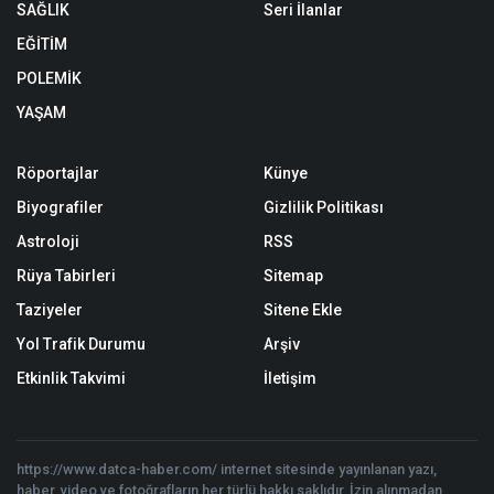
SAĞLIK
Seri İlanlar
EĞİTİM
POLEMİK
YAŞAM
Röportajlar
Künye
Biyografiler
Gizlilik Politikası
Astroloji
RSS
Rüya Tabirleri
Sitemap
Taziyeler
Sitene Ekle
Yol Trafik Durumu
Arşiv
Etkinlik Takvimi
İletişim
https://www.datca-haber.com/ internet sitesinde yayınlanan yazı,
haber, video ve fotoğrafların her türlü hakkı saklıdır. İzin alınmadan,