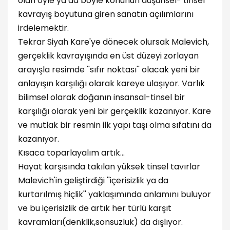
olan öyle ya da böyle konunun düşünsel- tinsel
kavrayış boyutuna giren sanatın açılımlarını
irdelemektir.
Tekrar Siyah Kare'ye dönecek olursak Malevich,
gerçeklik kavrayışında en üst düzeyi zorlayan
arayışla resimde ''sıfır noktası'' olacak yeni bir
anlayışın karşılığı olarak kareye ulaşıyor. Varlık
bilimsel olarak doğanın insansal-tinsel bir
karşılığı olarak yeni bir gerçeklik kazanıyor. Kare
ve mutlak bir resmin ilk yapı taşı olma sıfatını da
kazanıyor.
Kısaca toparlayalım artık…
Hayat karşısında takılan yüksek tinsel tavırlar
Malevich'in geliştirdiği ''içerisizlik ya da
kurtarılmış hiçlik'' yaklaşımında anlamını buluyor
ve bu içerisizlik de artık her türlü karşıt
kavramları(denklik,sonsuzluk) da dışlıyor.