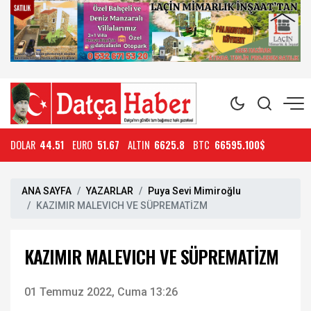
DOLAR
44.51
EURO
51.67
ALTIN
6625.8
BTC
66595.100$
ANA SAYFA
YAZARLAR
Puya Sevi Mimiroğlu
KAZIMIR MALEVICH VE SÜPREMATİZM
KAZIMIR MALEVICH VE SÜPREMATİZM
01 Temmuz 2022, Cuma 13:26