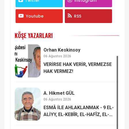
Twitter
Instagram
Youtube
RSS
KÖŞE YAZARLARI
Orhan Keskinsoy
06 Ağustos 2026
VERİRSE HAK VERİR, VERMEZSE
HAK VERMEZ!
A. Hikmet GÜL
06 Ağustos 2026
ESMÂ İLE AHLAKLANMAK - 9 EL-
ALİYY, EL-KEBÎR, EL-HAFÎZ, EL-
MUKÎT