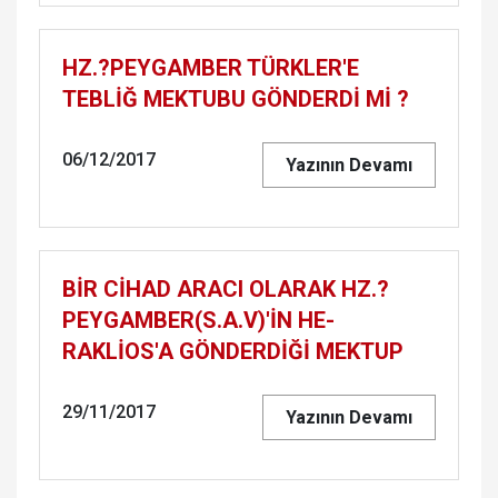
HZ.?PEYGAMBER TÜRK­LER'E
TEBLİĞ MEK­TU­BU GÖN­DERDİ Mİ ?
06/12/2017
Yazının Devamı
BİR CİHAD ARACI OLA­RAK HZ.?
PEY­GAM­BER(S.A.V)'İN HE­
RAKLİOS'A GÖN­DERDİĞİ MEK­TUP
29/11/2017
Yazının Devamı