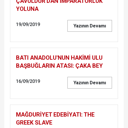
ÇA­VUL­DUR'DAN İMPA­RA­TOR­LUK
YO­LU­NA
19/09/2019
Yazının Devamı
BATI ANA­DO­LU'NUN HAKİMİ ULU
BAŞ­BUĞ­LA­RIN ATASI: ÇAKA BEY
16/09/2019
Yazının Devamı
MAĞ­DURİYET EDEBİYATI: THE
GREEK SLAVE