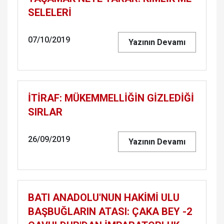
SE­LE­LERİ
07/10/2019
Yazının Devamı
İTİRAF: MÜ­KEM­MELLİĞİN GİZLEDİĞİ
SIR­LAR
26/09/2019
Yazının Devamı
BATI ANA­DO­LU'NUN HAKİMİ ULU
BAŞ­BUĞ­LA­RIN ATASI: ÇAKA BEY -2