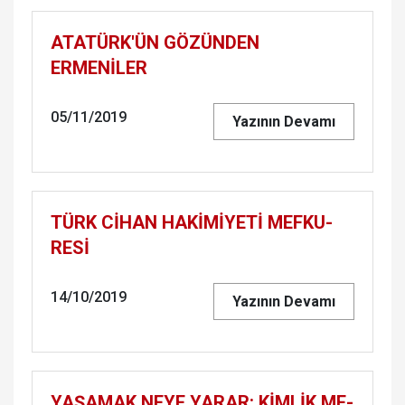
ATA­TÜRK'ÜN GÖ­ZÜN­DEN
ERMENİLER
05/11/2019
Yazının Devamı
TÜRK CİHAN HAKİMİYETİ MEF­KU­
RESİ
14/10/2019
Yazının Devamı
YA­ŞA­MAK NEYE YARAR: KİMLİK ME­