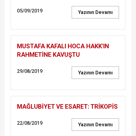
05/09/2019
Yazının Devamı
MUS­TA­FA KA­FA­LI HOCA HAKK'IN
RAH­METİNE KA­VUŞ­TU
29/08/2019
Yazının Devamı
MAĞ­LUBİYET VE ESA­RET: TRİKOPİS
22/08/2019
Yazının Devamı