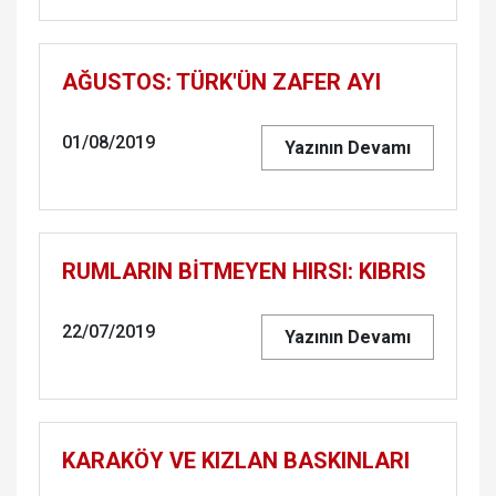
AĞUS­TOS: TÜRK'ÜN ZAFER AYI
01/08/2019
Yazının Devamı
RUM­LA­RIN BİTME­YEN HIRSI: KIB­RIS
22/07/2019
Yazının Devamı
KA­RA­KÖY VE KIZ­LAN BAS­KIN­LA­RI