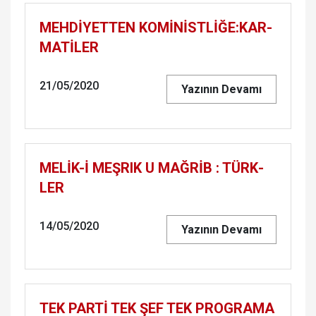
MEHDİYET­TEN KOMİNİSTLİĞE:KAR­
MATİLER
21/05/2020
Yazının Devamı
MELİK-İ MEŞ­RIK U MAĞRİB : TÜRK­
LER
14/05/2020
Yazının Devamı
TEK PARTİ TEK ŞEF TEK PROG­RA­MA