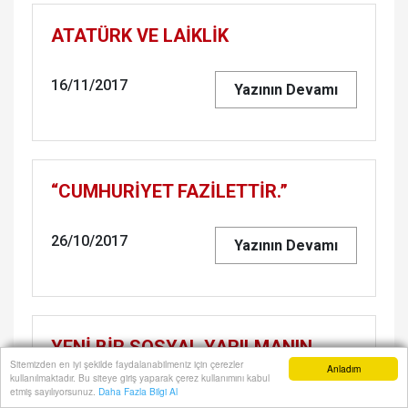
ATA­TÜRK VE LAİKLİK
16/11/2017
Yazının Devamı
“CUM­HURİYET FAZİLETTİR.”
26/10/2017
Yazının Devamı
YENİ BİR SOS­YAL YA­RIL­MA­NIN
Sitemizden en iyi şekilde faydalanabilmeniz için çerezler
EŞİĞİNDE OR­TA­DO­ĞU'DA TÜRK
Anladım
kullanılmaktadır. Bu siteye giriş yaparak çerez kullanımını kabul
Anasayfa
Yazarlar
Haber Ara
İhbar Hattı
Menu
etmiş sayılıyorsunuz.
Daha Fazla Bilgi Al
KİMLİĞİ