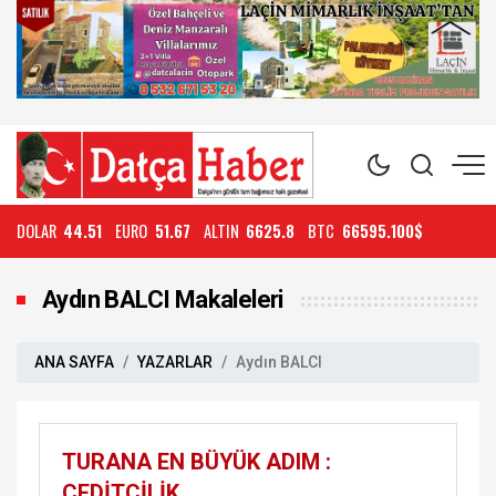
DOLAR
44.51
EURO
51.67
ALTIN
6625.8
BTC
66595.100$
Aydın BALCI Makaleleri
ANA SAYFA
YAZARLAR
Aydın BALCI
TURANA EN BÜYÜK ADIM :
CEDİTÇİLİK