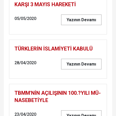
KARŞI 3 MAYIS HA­RE­KETİ
05/05/2020
Yazının Devamı
TÜRK­LERİN İSLAMİYETİ KA­BU­LÜ
28/04/2020
Yazının Devamı
TBMM'NİN AÇI­LI­ŞI­NIN 100.?YILI MÜ­
NA­SE­BETİYLE
23/04/2020
Yazının Devamı