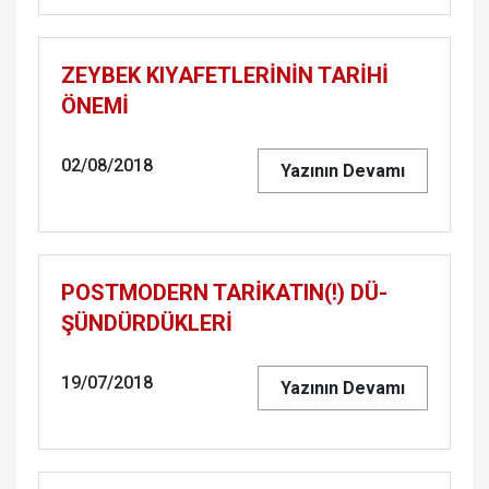
ZEY­BEK KI­YA­FET­LERİNİN TARİHİ
ÖNEMİ
02/08/2018
Yazının Devamı
POST­MO­DERN TARİKATIN(!) DÜ­
ŞÜN­DÜR­DÜK­LERİ
19/07/2018
Yazının Devamı