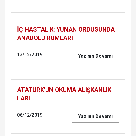
İÇ HAS­TA­LIK: YUNAN OR­DU­SUN­DA
ANA­DO­LU RUM­LA­RI
13/12/2019
Yazının Devamı
ATA­TÜRK'ÜN OKUMA ALIŞ­KAN­LIK­
LA­RI
06/12/2019
Yazının Devamı