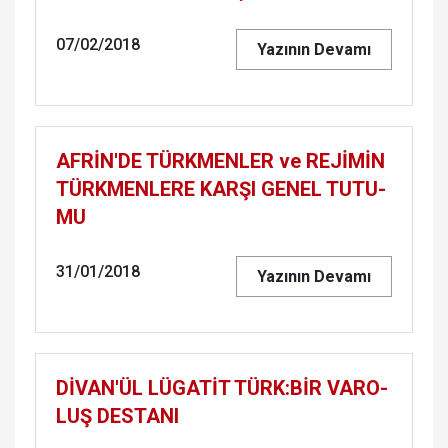
07/02/2018
Yazının Devamı
AFRİN'DE TÜRK­MEN­LER ve REJİMİN
TÜRK­MEN­LE­RE KARŞI GENEL TU­TU­
MU
31/01/2018
Yazının Devamı
DİVAN'ÜL LÜGATİT TÜRK:BİR VA­RO­
LUŞ DES­TA­NI