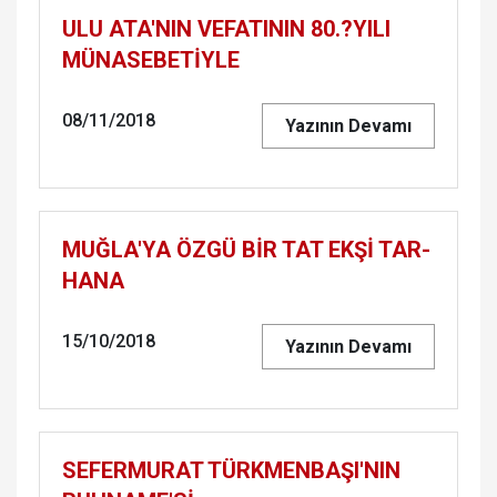
ULU ATA'NIN VE­FA­TI­NIN 80.?YILI
MÜ­NA­SE­BETİYLE
08/11/2018
Yazının Devamı
MUĞLA'YA ÖZGÜ BİR TAT EKŞİ TAR­
HA­NA
15/10/2018
Yazının Devamı
SE­FER­MU­RAT TÜRK­MEN­BA­ŞI'NIN