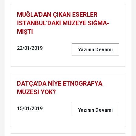
MUĞLA'DAN ÇIKAN ESER­LER
İSTAN­BUL'DAKİ MÜ­ZE­YE SIĞ­MA­
MIŞ­TI
22/01/2019
Yazının Devamı
DATÇA'DA NİYE ET­NOG­RAF­YA
MÜZESİ YOK?
15/01/2019
Yazının Devamı