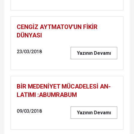
CENGİZ AYTMATOV'UN FİKİR
DÜNYASI
23/03/2018
Yazının Devamı
BİR MEDENİYET MÜ­CA­DE­LESİ AN­
LA­TI­MI :ABUM­RA­BUM
09/03/2018
Yazının Devamı